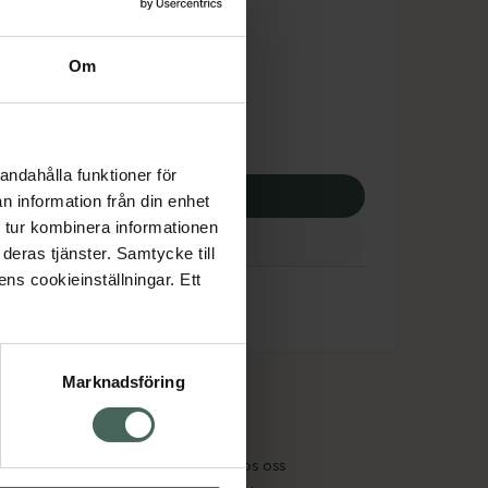
tnadsskyddet gäller
2,25 kr
Om
potek:
2562,25 kr
andahålla funktioner för
p via ditt recept
n information från din enhet
 tur kombinera informationen
deras tjänster. Samtycke till
ens cookieinställningar. Ett
Marknadsföring
cept och läkemedel
Om oss
kter
Pressrum
tnadsskyddet
Jobba hos oss