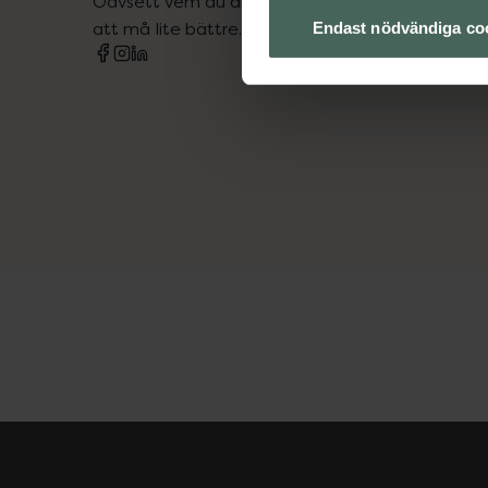
Oavsett vem du är så är det vårt uppdrag att hjä
att må lite bättre. Välkommen att prata med os
Endast nödvändiga co