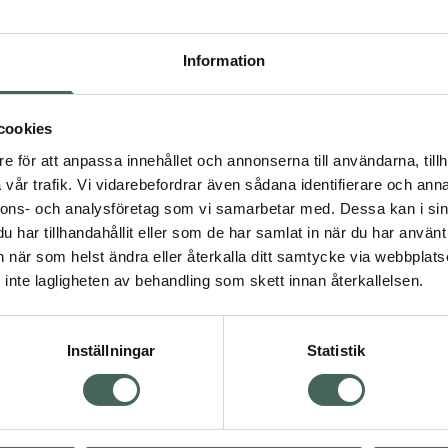
Högkos
256
Information
Dölj
cookies
I a
e för att anpassa innehållet och annonserna till användarna, tillh
Kö
dning.
vår trafik. Vi vidarebefordrar även sådana identifierare och anna
nnons- och analysföretag som vi samarbetar med. Dessa kan i sin
har tillhandahållit eller som de har samlat in när du har använt 
Aktuella erbjudanden
an när som helst ändra eller återkalla ditt samtycke via webbplats
inte lagligheten av behandling som skett innan återkallelsen.
Inställningar
Statistik
Kundservice
Om re
ån Skåne i syd
Kontakta oss
Fullma
atorn.
Vanliga frågor
Högkos