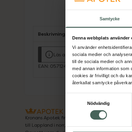
Samtycke
Beskrivning
Denna webbplats använder 
Vi använder enhetsidentifierar
Läs alltid bipacksedeln innan använ
sociala medier och analysera 
till de sociala medier och a
EAN:
05712440016330
med annan information som du 
cookies är frivilligt och du k
återkallat samtycke påverkar 
Samtyckesval
Nödvändig
Kronans Apotek finns här för dig. Du hittar oss fr
till Lappland i norr, och online i mobilen och på d