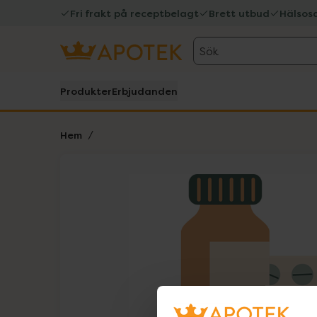
Fri frakt på receptbelagt
Brett utbud
Hälsos
Sök
Produkter
Erbjudanden
Hem
Hoppa över Lista
Lista: . Innehåller 1 objekt.