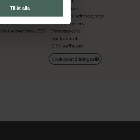
edelsutbyte
Hållbarhet
Tillåt alla
in gammal medicin
Samarbeten
med läkemedel
Ägare och ledningsgrupp
registret
För leverantörer
oniskt expertstöd, EES
Företagskund
Eget apotek
Glädjeeffekten
Cookieinställningar