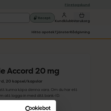
Företagskund
Recept
Kundklubb
Varukorg
Hitta apotek
Tjänster
Rådgivning
e Accord 20 mg
rd, 20 kapsel/kapslar
att kunna köpa denna vara. Om du har ett
 att logga in med ditt bank-ID.
is med recept