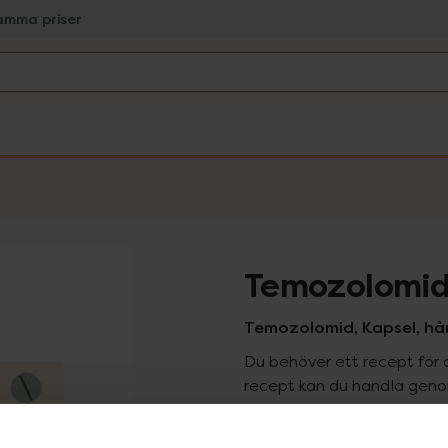
amma priser
Temozolomid
Temozolomid, Kapsel, hå
Du behöver ett recept för 
recept kan du handla genom
Pr