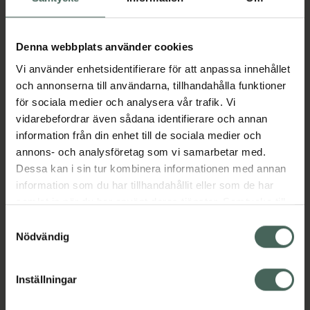
Aktuella erbjudanden
Denna webbplats använder cookies
Vi använder enhetsidentifierare för att anpassa innehållet
Beskrivning
Dölj
och annonserna till användarna, tillhandahålla funktioner
för sociala medier och analysera vår trafik. Vi
vidarebefordrar även sådana identifierare och annan
Läs alltid bipacksedeln innan
information från din enhet till de sociala medier och
användning.
annons- och analysföretag som vi samarbetar med.
Dessa kan i sin tur kombinera informationen med annan
EAN:
07046261089746
information som du har tillhandahållit eller som de har
samlat in när du har använt deras tjänster. Samtycke till
cookies är frivilligt och du kan när som helst ändra eller
Samtyckesval
Bipacksedel från FASS
Visa
återkalla ditt samtycke via webbplatsens
Nödvändig
cookieinställningar. Ett återkallat samtycke påverkar inte
lagligheten av behandling som skett innan återkallelsen.
Inställningar