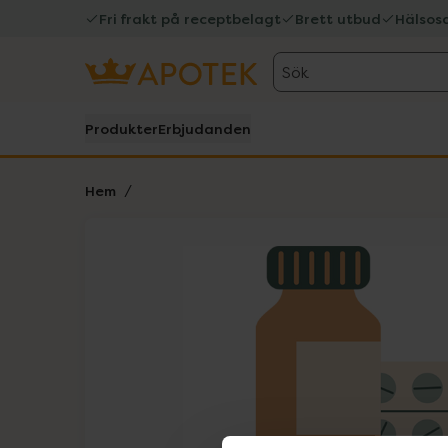
Fri frakt på receptbelagt
Brett utbud
Hälsos
Sök
Produkter
Erbjudanden
Hem
Hoppa över Lista
Lista: . Innehåller 1 objekt.