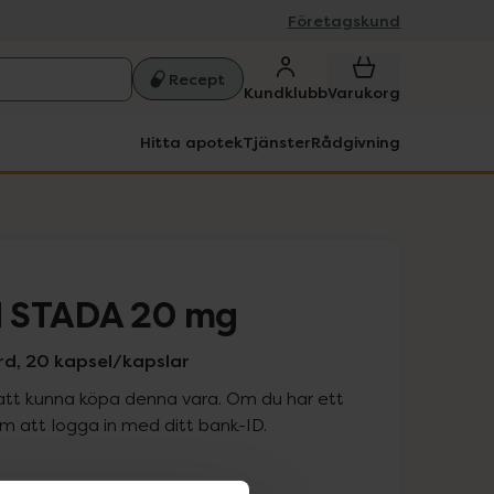
Företagskund
Recept
Kundklubb
Varukorg
Hitta apotek
Tjänster
Rådgivning
 STADA 20 mg
rd, 20 kapsel/kapslar
att kunna köpa denna vara. Om du har ett
 att logga in med ditt bank-ID.
is med recept