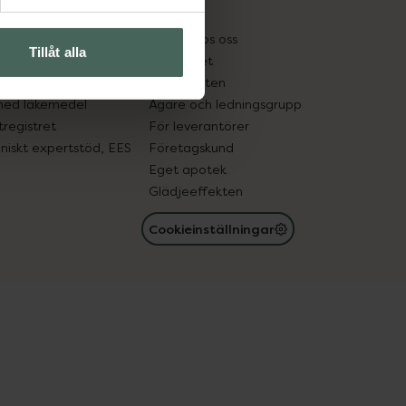
kter
Pressrum
tnadsskyddet
Jobba hos oss
Tillåt alla
edelsutbyte
Hållbarhet
in gammal medicin
Samarbeten
med läkemedel
Ägare och ledningsgrupp
registret
För leverantörer
oniskt expertstöd, EES
Företagskund
Eget apotek
Glädjeeffekten
Cookieinställningar