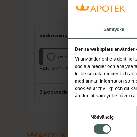
Samtycke
Beskrivning
Denna webbplats använder 
Läs alltid bipacksedeln innan använ
Vi använder enhetsidentifierar
sociala medier och analysera 
EAN:
07046261094665
till de sociala medier och a
med annan information som du 
cookies är frivilligt och du k
Bipacksedel från FASS
återkallat samtycke påverkar 
Samtyckesval
Nödvändig