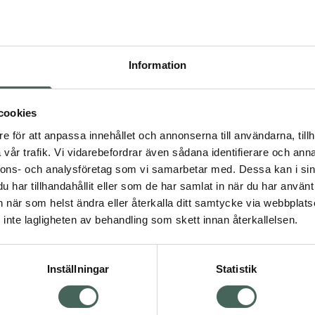
Högkostna
280
Information
Dölj
I a
cookies
Kö
dning.
e för att anpassa innehållet och annonserna till användarna, tillh
vår trafik. Vi vidarebefordrar även sådana identifierare och anna
nnons- och analysföretag som vi samarbetar med. Dessa kan i sin
Aktuella erbjudanden
har tillhandahållit eller som de har samlat in när du har använt 
an när som helst ändra eller återkalla ditt samtycke via webbplats
Visa
inte lagligheten av behandling som skett innan återkallelsen.
Inställningar
Statistik
Kundservice
Om re