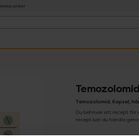
amma priser
Temozolomid
Temozolomid, Kapsel, hå
Du behöver ett recept för 
recept kan du handla genom
Pr