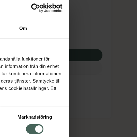
dsskyddet gäller inte
5,50 kr
Om
potek:
2805,50 kr
p via ditt recept
andahålla funktioner för
n information från din enhet
 tur kombinera informationen
deras tjänster. Samtycke till
ens cookieinställningar. Ett
Marknadsföring
cept och läkemedel
Om oss