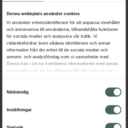
Aktuella erbjudanden
Denna webbplats använder cookies
Vi använder enhetsidentifierare för att anpassa innehållet
Beskrivning
Dölj
och annonserna till användarna, tillhandahålla funktioner
för sociala medier och analysera vår trafik. Vi
vidarebefordrar även sådana identifierare och annan
Läs alltid bipacksedeln innan
information från din enhet till de sociala medier och
användning.
annons- och analysföretag som vi samarbetar med.
EAN:
07046264105924
Dessa kan i sin tur kombinera informationen med annan
information som du har tillhandahållit eller som de har
samlat in när du har använt deras tjänster. Samtycke till
Bipacksedel från FASS
Visa
cookies är frivilligt och du kan när som helst ändra eller
Samtyckesval
återkalla ditt samtycke via webbplatsens
Nödvändig
cookieinställningar. Ett återkallat samtycke påverkar inte
lagligheten av behandling som skett innan återkallelsen.
Inställningar
Kronans Apotek finns här för dig. Du hittar oss från Skåne i
Statistik