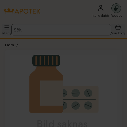
Kundklubb
Recept
Sök
Meny
Varukorg
Hem
Hoppa över Lista
Lista: . Innehåller 1 objekt.