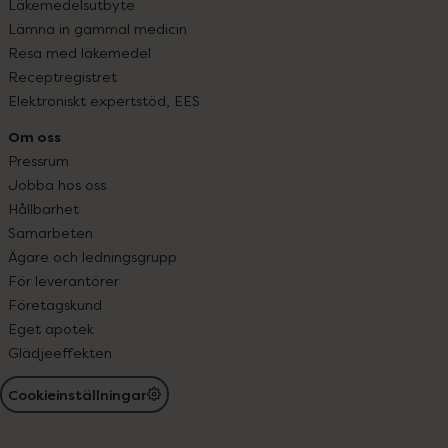
Läkemedelsutbyte
Lämna in gammal medicin
Resa med läkemedel
Receptregistret
Elektroniskt expertstöd, EES
Om oss
Pressrum
Jobba hos oss
Hållbarhet
Samarbeten
Ägare och ledningsgrupp
För leverantörer
Företagskund
Eget apotek
Glädjeeffekten
Cookieinställningar