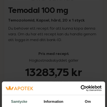
Temodal 100 mg
Temozolomid, Kapsel, hård, 20 x 1 styck
Du behöver ett recept för att kunna köpa denna
vara. Om du har ett recept kan du handla genom
att logga in med ditt bank-ID.
Pris med recept
Högkostnadsskyddet gäller
13283,75 kr
I apotek:
13283,75 kr
Köp via ditt recept
Samtycke
Information
Om