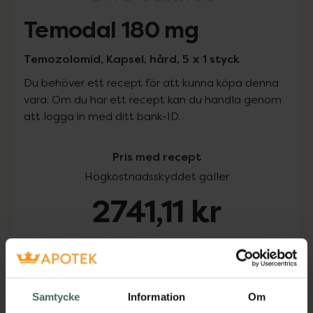
Temodal 180 mg
Temozolomid, Kapsel, hård, 5 x 1 styck
Du behöver ett recept för att kunna köpa denna
vara. Om du har ett recept kan du handla genom
att logga in med ditt bank-ID.
Pris med recept
Högkostnadsskyddet gäller
2741,11 kr
I apotek:
2741,11 kr
Köp via ditt recept
Samtycke
Information
Om