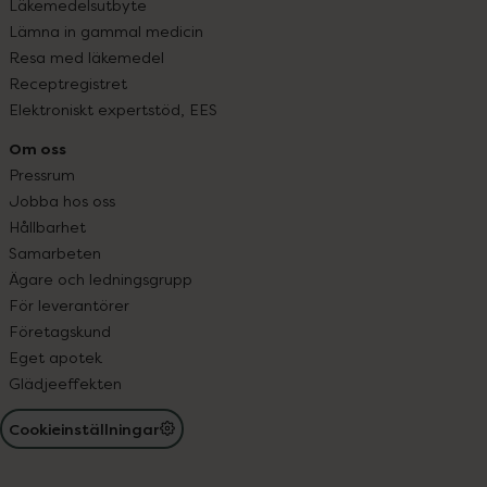
Läkemedelsutbyte
Lämna in gammal medicin
Resa med läkemedel
Receptregistret
Elektroniskt expertstöd, EES
Om oss
Pressrum
Jobba hos oss
Hållbarhet
Samarbeten
Ägare och ledningsgrupp
För leverantörer
Företagskund
Eget apotek
Glädjeeffekten
Cookieinställningar