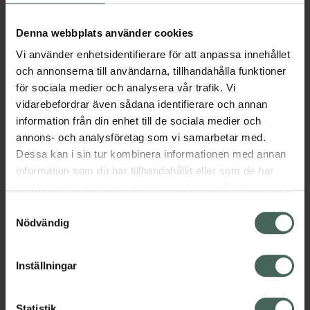
Aktuella erbjudanden
Denna webbplats använder cookies
Vi använder enhetsidentifierare för att anpassa innehållet
Beskrivning
Dölj
och annonserna till användarna, tillhandahålla funktioner
för sociala medier och analysera vår trafik. Vi
vidarebefordrar även sådana identifierare och annan
Läs alltid bipacksedeln innan
information från din enhet till de sociala medier och
användning.
annons- och analysföretag som vi samarbetar med.
EAN:
00191778016864
Dessa kan i sin tur kombinera informationen med annan
information som du har tillhandahållit eller som de har
samlat in när du har använt deras tjänster. Samtycke till
Bipacksedel från FASS
Visa
cookies är frivilligt och du kan när som helst ändra eller
Samtyckesval
återkalla ditt samtycke via webbplatsens
Nödvändig
cookieinställningar. Ett återkallat samtycke påverkar inte
lagligheten av behandling som skett innan återkallelsen.
Inställningar
Kronans Apotek finns här för dig. Du hittar oss från Skåne i
Statistik