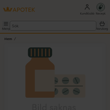
Kundklubb
Recept
Sök
Meny
Varukorg
Hem
Hoppa över Lista
Lista: . Innehåller 1 objekt.