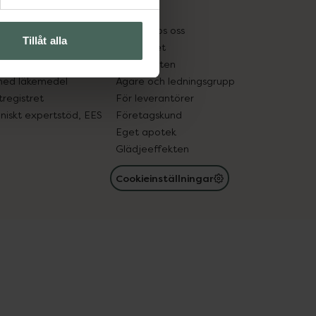
kter
Pressrum
tnadsskyddet
Jobba hos oss
Tillåt alla
edelsutbyte
Hållbarhet
in gammal medicin
Samarbeten
med läkemedel
Ägare och ledningsgrupp
registret
För leverantörer
oniskt expertstöd, EES
Företagskund
Eget apotek
Glädjeeffekten
Cookieinställningar