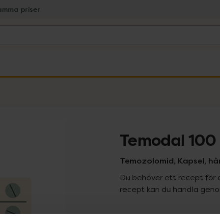
amma priser
Temodal 100
Temozolomid, Kapsel, hår
Du behöver ett recept för 
recept kan du handla genom
Pr