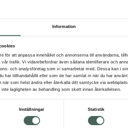
Högkos
1335
Information
Dölj
I ap
cookies
Kö
dning.
e för att anpassa innehållet och annonserna till användarna, tillh
vår trafik. Vi vidarebefordrar även sådana identifierare och anna
nnons- och analysföretag som vi samarbetar med. Dessa kan i sin
Aktuella erbjudanden
har tillhandahållit eller som de har samlat in när du har använt 
an när som helst ändra eller återkalla ditt samtycke via webbplats
Visa
inte lagligheten av behandling som skett innan återkallelsen.
Inställningar
Statistik
Kundservice
Om re