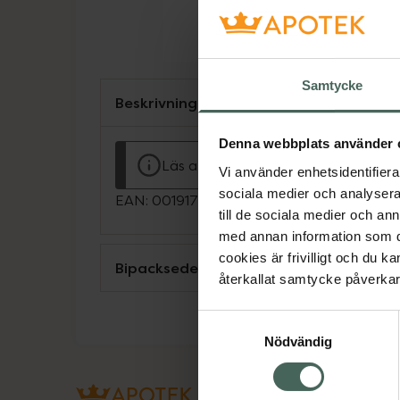
Samtycke
Beskrivning
Denna webbplats använder 
Läs alltid bipacksedeln innan använ
Vi använder enhetsidentifierar
sociala medier och analysera 
EAN:
00191778016826
till de sociala medier och a
med annan information som du 
cookies är frivilligt och du k
Bipacksedel från FASS
återkallat samtycke påverkar 
Samtyckesval
Nödvändig