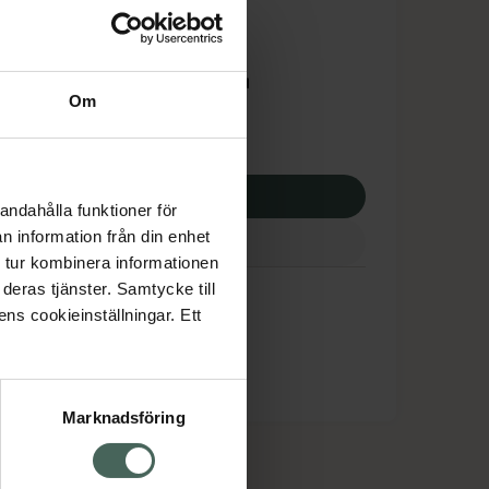
tnadsskyddet gäller
8,58 kr
Om
otek:
13358,58 kr
p via ditt recept
andahålla funktioner för
n information från din enhet
 tur kombinera informationen
deras tjänster. Samtycke till
ens cookieinställningar. Ett
Marknadsföring
cept och läkemedel
Om oss