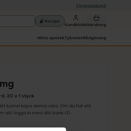
Företagskund
Recept
Kundklubb
Varukorg
Hitta apotek
Tjänster
Rådgivning
 mg
d, 20 x 1 styck
att kunna köpa denna vara. Om du har ett
 att logga in med ditt bank-ID.
is med recept