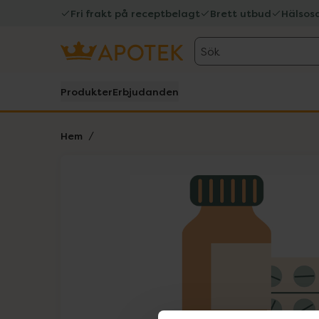
Fri frakt på receptbelagt
Brett utbud
Hälsos
Sök
Produkter
Erbjudanden
Hem
Hoppa över Lista
Lista: . Innehåller 1 objekt.