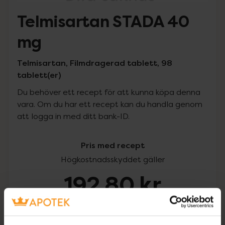
Telmisartan STADA 40
mg
Telmisartan, Filmdragerad tablett, 98
tablett(er)
Du behöver ett recept för att kunna köpa denna
vara. Om du har ett recept kan du handla genom
att logga in med ditt bank-ID.
Pris med recept
Högkostnadsskyddet gäller
192,80 kr
I apotek:
192,80 kr