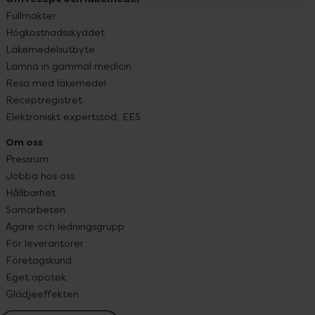
Fullmakter
Högkostnadsskyddet
Läkemedelsutbyte
Lämna in gammal medicin
Resa med läkemedel
Receptregistret
Elektroniskt expertstöd, EES
Om oss
Pressrum
Jobba hos oss
Hållbarhet
Samarbeten
Ägare och ledningsgrupp
För leverantörer
Företagskund
Eget apotek
Glädjeeffekten