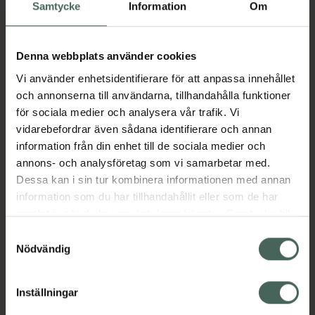
Köp via ditt recept
Samtycke
Information
Om
Denna webbplats använder cookies
Aktuella erbjudanden
Vi använder enhetsidentifierare för att anpassa innehållet
och annonserna till användarna, tillhandahålla funktioner
Beskrivning
Dölj
för sociala medier och analysera vår trafik. Vi
vidarebefordrar även sådana identifierare och annan
information från din enhet till de sociala medier och
Läs alltid bipacksedeln innan
annons- och analysföretag som vi samarbetar med.
användning.
Dessa kan i sin tur kombinera informationen med annan
EAN:
00704626372398
information som du har tillhandahållit eller som de har
samlat in när du har använt deras tjänster. Samtycke till
cookies är frivilligt och du kan när som helst ändra eller
Samtyckesval
återkalla ditt samtycke via webbplatsens
Nödvändig
Bipacksedel från FASS
Visa
cookieinställningar. Ett återkallat samtycke påverkar inte
lagligheten av behandling som skett innan återkallelsen.
Inställningar