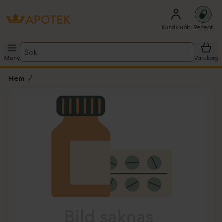
Kundklubb
Recept
Sök
Meny
Varukorg
Hem
Hoppa över Lista
Lista: . Innehåller 1 objekt.