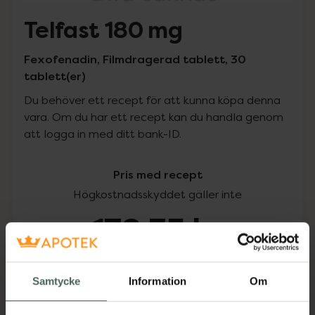
Telfast 180 mg
Fexofenadin, Filmdragerad tablett, 30
tablett(er)
Du behöver ett recept för att kunna köpa denna
vara. Om du har ett recept kan du handla genom
att logga in med ditt bank-ID.
Pris med recept
Högkostnadsskyddet gäller inte
178,35 kr
I apotek:
178,35 kr
Samtycke
Information
Om
Köp via ditt recept