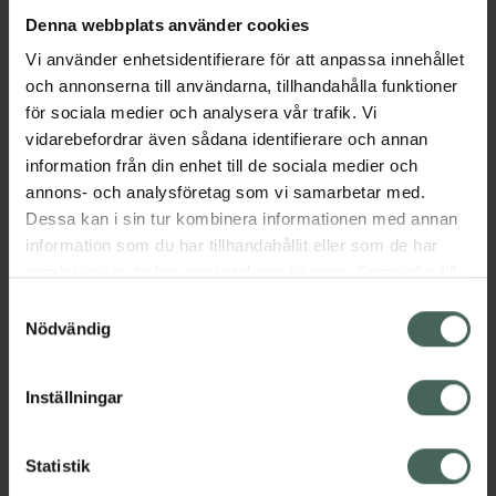
Denna webbplats använder cookies
Aktuella erbjudanden
Vi använder enhetsidentifierare för att anpassa innehållet
och annonserna till användarna, tillhandahålla funktioner
för sociala medier och analysera vår trafik. Vi
Beskrivning
Dölj
vidarebefordrar även sådana identifierare och annan
information från din enhet till de sociala medier och
EAN:
07046260750692
annons- och analysföretag som vi samarbetar med.
Dessa kan i sin tur kombinera informationen med annan
information som du har tillhandahållit eller som de har
Bipacksedel från FASS
Visa
samlat in när du har använt deras tjänster. Samtycke till
cookies är frivilligt och du kan när som helst ändra eller
Samtyckesval
återkalla ditt samtycke via webbplatsens
Nödvändig
cookieinställningar. Ett återkallat samtycke påverkar inte
lagligheten av behandling som skett innan återkallelsen.
Inställningar
Kronans Apotek finns här för dig. Du hittar oss från Skåne i
syd till Lappland i norr, och online i mobilen och på
Statistik
datorn. Oavsett vem du är så är det vårt uppdrag att