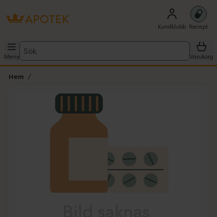
Kundklubb
Recept
Sök
Meny
Varukorg
Hem
Hoppa över Lista
Lista: . Innehåller 1 objekt.