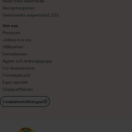
Resa med läkemedel
Receptregistret
Elektroniskt expertstöd, EES
Om oss
Pressrum
Jobba hos oss
Hållbarhet
Samarbeten
Ägare och ledningsgrupp
För leverantörer
Företagskund
Eget apotek
Glädjeeffekten
Cookieinställningar