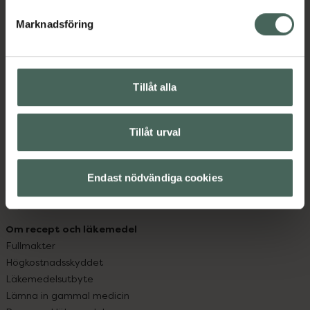
hjälpa just dig att må lite bättre. Välkommen att prata
med oss.
Marknadsföring
Kundservice
Kontakta oss
Tillåt alla
Vanliga frågor
Hitta apotek
Handla tryggt
Tillåt urval
Leverans, betalning och retur
Kundklubb
Sajtens tillgänglighet
Endast nödvändiga cookies
App
Köpvillkor
Om recept och läkemedel
Fullmakter
Högkostnadsskyddet
Läkemedelsutbyte
Lämna in gammal medicin