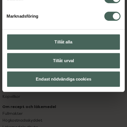
datorn. Oavsett vem du är så är det vårt uppdrag att
hjälpa just dig att må lite bättre. Välkommen att prata
Marknadsföring
med oss.
Kundservice
Kontakta oss
Tillåt alla
Vanliga frågor
Hitta apotek
Tillåt urval
Handla tryggt
Leverans, betalning och retur
Kundklubb
Endast nödvändiga cookies
Sajtens tillgänglighet
App
Köpvillkor
Om recept och läkemedel
Fullmakter
Högkostnadsskyddet
Läkemedelsutbyte