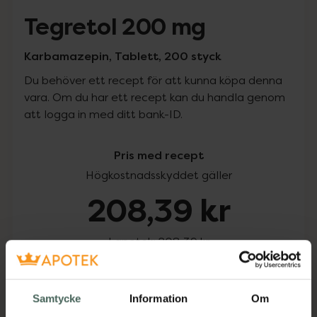
Tegretol 200 mg
Karbamazepin, Tablett, 200 styck
Du behöver ett recept för att kunna köpa denna
vara. Om du har ett recept kan du handla genom
att logga in med ditt bank-ID.
Pris med recept
Högkostnadsskyddet gäller
208,39 kr
I apotek:
208,39 kr
Köp via ditt recept
Samtycke
Information
Om