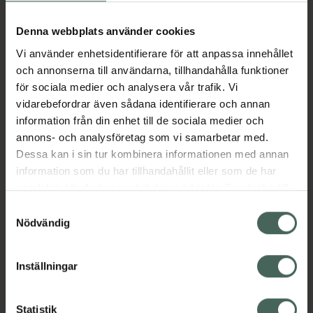
Aktuella erbjudanden
Denna webbplats använder cookies
Beskrivning
Dölj
Vi använder enhetsidentifierare för att anpassa innehållet
och annonserna till användarna, tillhandahålla funktioner
för sociala medier och analysera vår trafik. Vi
Läs alltid bipacksedeln innan
vidarebefordrar även sådana identifierare och annan
användning.
information från din enhet till de sociala medier och
annons- och analysföretag som vi samarbetar med.
EAN:
07046260575981
Dessa kan i sin tur kombinera informationen med annan
information som du har tillhandahållit eller som de har
samlat in när du har använt deras tjänster. Samtycke till
Bipacksedel från FASS
Visa
cookies är frivilligt och du kan när som helst ändra eller
Samtyckesval
återkalla ditt samtycke via webbplatsens
Nödvändig
cookieinställningar. Ett återkallat samtycke påverkar inte
lagligheten av behandling som skett innan återkallelsen.
Inställningar
Kronans Apotek finns här för dig. Du hittar oss från Skåne i
Statistik
syd till Lappland i norr, och online i mobilen och på