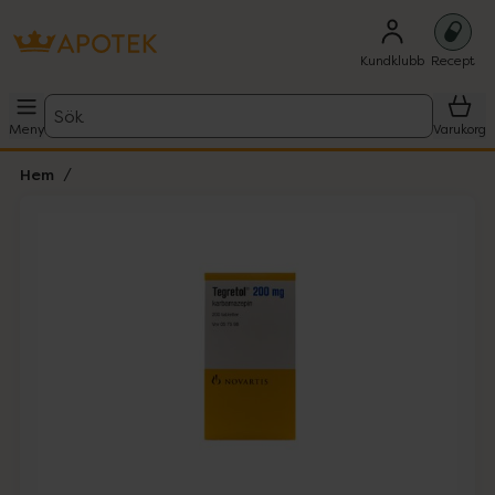
Kundklubb
Recept
Sök
Meny
Varukorg
Hem
Hoppa över Lista
Lista: . Innehåller 1 objekt.