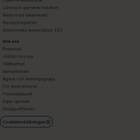
Lämna in gammal medicin
Resa med läkemedel
Receptregistret
Elektroniskt expertstöd, EES
Om oss
Pressrum
Jobba hos oss
Hållbarhet
Samarbeten
Ägare och ledningsgrupp
För leverantörer
Företagskund
Eget apotek
Glädjeeffekten
Cookieinställningar