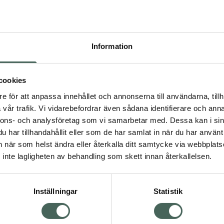
Högkos
11
Information
Dölj
I 
cookies
Kö
dning.
e för att anpassa innehållet och annonserna till användarna, tillh
vår trafik. Vi vidarebefordrar även sådana identifierare och anna
nnons- och analysföretag som vi samarbetar med. Dessa kan i sin
Aktuella erbjudanden
har tillhandahållit eller som de har samlat in när du har använt 
an när som helst ändra eller återkalla ditt samtycke via webbplats
Visa
inte lagligheten av behandling som skett innan återkallelsen.
Inställningar
Statistik
Kundservice
Om re