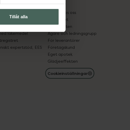
kter
Pressrum
tnadsskyddet
Jobba hos oss
Tillåt alla
edelsutbyte
Hållbarhet
in gammal medicin
Samarbeten
med läkemedel
Ägare och ledningsgrupp
registret
För leverantörer
oniskt expertstöd, EES
Företagskund
Eget apotek
Glädjeeffekten
Cookieinställningar