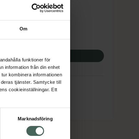
tnadsskyddet gäller
3,01 kr
Om
apotek:
113,01 kr
p via ditt recept
andahålla funktioner för
n information från din enhet
 tur kombinera informationen
deras tjänster. Samtycke till
ens cookieinställningar. Ett
Marknadsföring
cept och läkemedel
Om oss