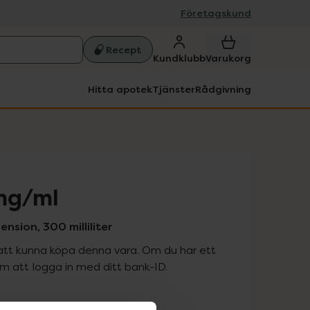
Företagskund
Recept
Kundklubb
Varukorg
Hitta apotek
Tjänster
Rådgivning
mg/ml
sion, 300 milliliter
att kunna köpa denna vara. Om du har ett
 att logga in med ditt bank-ID.
is med recept