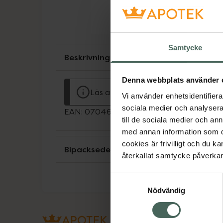
Samtycke
Beskrivning
Denna webbplats använder 
Läs alltid bipacksedeln innan använ
Vi använder enhetsidentifierar
sociala medier och analysera 
EAN:
07046260575523
till de sociala medier och a
med annan information som du 
cookies är frivilligt och du k
Bipacksedel från FASS
återkallat samtycke påverkar 
Samtyckesval
Nödvändig