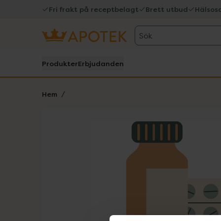
Fri frakt på receptbelagt
Brett utbud
Hälsos
Sök
Produkter
Erbjudanden
Hem
Hoppa över Lista
Lista: . Innehåller 1 objekt.