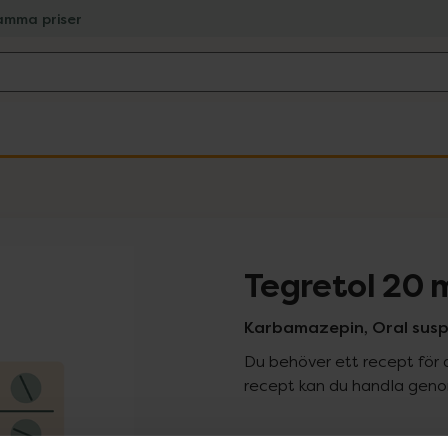
amma priser
Tegretol 20 
Karbamazepin, Oral suspen
Du behöver ett recept för 
recept kan du handla genom
Pr