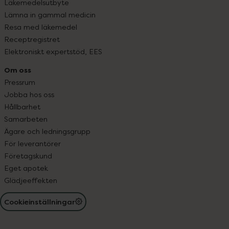
Läkemedelsutbyte
Lämna in gammal medicin
Resa med läkemedel
Receptregistret
Elektroniskt expertstöd, EES
Om oss
Pressrum
Jobba hos oss
Hållbarhet
Samarbeten
Ägare och ledningsgrupp
För leverantörer
Företagskund
Eget apotek
Glädjeeffekten
Cookieinställningar