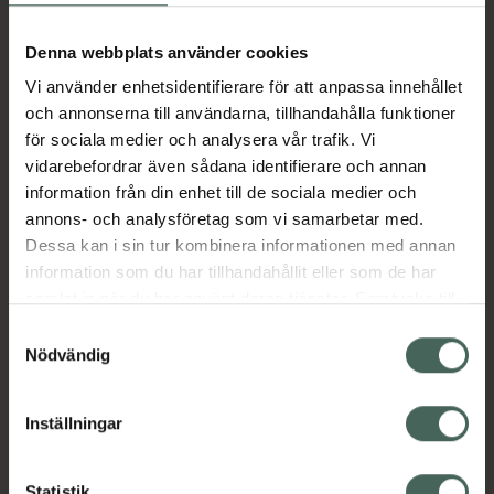
Aktuella erbjudanden
Denna webbplats använder cookies
Vi använder enhetsidentifierare för att anpassa innehållet
Beskrivning
Dölj
och annonserna till användarna, tillhandahålla funktioner
för sociala medier och analysera vår trafik. Vi
vidarebefordrar även sådana identifierare och annan
Läs alltid bipacksedeln innan
information från din enhet till de sociala medier och
användning.
annons- och analysföretag som vi samarbetar med.
EAN:
07046260576438
Dessa kan i sin tur kombinera informationen med annan
information som du har tillhandahållit eller som de har
samlat in när du har använt deras tjänster. Samtycke till
Bipacksedel från FASS
Visa
cookies är frivilligt och du kan när som helst ändra eller
Samtyckesval
återkalla ditt samtycke via webbplatsens
Nödvändig
cookieinställningar. Ett återkallat samtycke påverkar inte
lagligheten av behandling som skett innan återkallelsen.
Inställningar
Kronans Apotek finns här för dig. Du hittar oss från Skåne i
Statistik