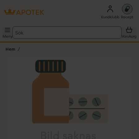
Kundklubb
Recept
Sök
Meny
Varukorg
Hem
Hoppa över Lista
Lista: . Innehåller 1 objekt.