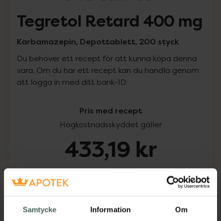
Tegretol Retard 400 mg
Karbamazepin, Depottablett, 200 styck
Du behöver ett recept för att kunna köpa denna
vara. Om du har ett recept kan du handla genom
att logga in med ditt bank-ID.
Pris med recept
Högkostnadsskyddet gäller
433,19 kr
I apotek:
433,19 kr
Köp via ditt recept
Samtycke
Information
Om