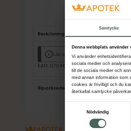
Samtycke
Beskrivning
Denna webbplats använder 
Läs alltid bipacksedeln innan använ
Vi använder enhetsidentifierar
sociala medier och analysera 
EAN:
07046265732853
till de sociala medier och a
med annan information som du 
cookies är frivilligt och du k
Bipacksedel från FASS
återkallat samtycke påverkar 
Samtyckesval
Nödvändig