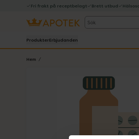
Fri frakt på receptbelagt
Brett utbud
Hälsos
Sök
Produkter
Erbjudanden
Hem
Hoppa över Lista
Lista: . Innehåller 1 objekt.