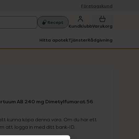
Företagskund
Recept
Kundklubb
Varukorg
Hitta apotek
Tjänster
Rådgivning
artuum AB 240 mg Dimetylfumarat 56
att kunna köpa denna vara. Om du har ett
 att logga in med ditt bank-ID.