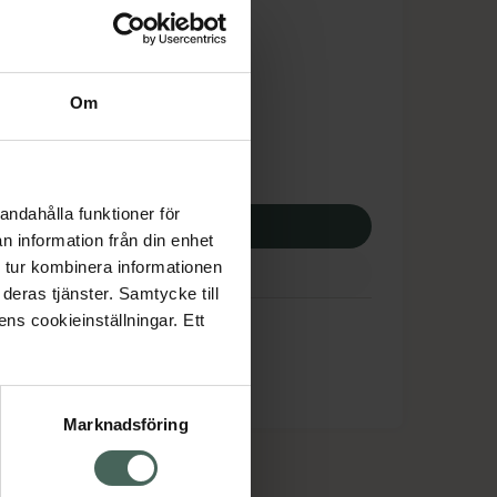
is med recept
tnadsskyddet gäller
0,83 kr
Om
potek:
3920,83 kr
andahålla funktioner för
p via ditt recept
n information från din enhet
 tur kombinera informationen
deras tjänster. Samtycke till
ens cookieinställningar. Ett
Marknadsföring
cept och läkemedel
Om oss