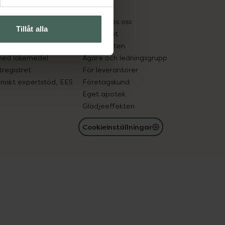
kter
Pressrum
tnadsskyddet
Jobba hos oss
Tillåt alla
edelsutbyte
Hållbarhet
in gammal medicin
Samarbeten
med läkemedel
Ägare och ledningsgrupp
registret
För leverantörer
oniskt expertstöd, EES
Företagskund
Eget apotek
Glädjeeffekten
Cookieinställningar