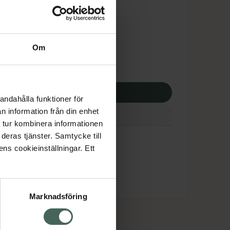
tnadsskyddet gäller
8,20 kr
Om
apotek:
118,20 kr
p via ditt recept
andahålla funktioner för
n information från din enhet
 tur kombinera informationen
deras tjänster. Samtycke till
ens cookieinställningar. Ett
Marknadsföring
cept och läkemedel
Om oss