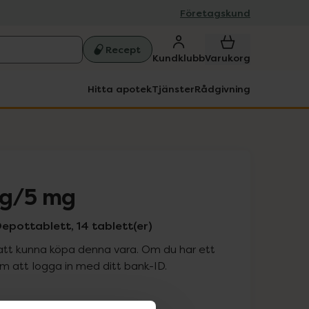
Företagskund
Recept
Kundklubb
Varukorg
Hitta apotek
Tjänster
Rådgivning
mg/5 mg
pottablett, 14 tablett(er)
att kunna köpa denna vara. Om du har ett
 att logga in med ditt bank-ID.
is med recept