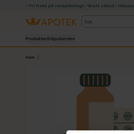
Fri frakt på receptbelagt
Brett utbud
Hälsos
Sök
Produkter
Erbjudanden
Hem
Hoppa över Lista
Lista: . Innehåller 1 objekt.