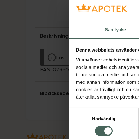
Samtycke
Beskrivning
Denna webbplats använder 
Läs alltid bipacksedeln innan använ
Vi använder enhetsidentifierar
sociala medier och analysera 
EAN:
07350065340423
till de sociala medier och a
med annan information som du 
cookies är frivilligt och du k
Bipacksedel från FASS
återkallat samtycke påverkar 
Samtyckesval
Nödvändig