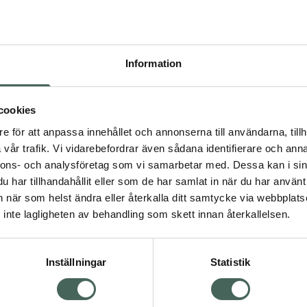
Högkos
11
Information
Dölj
I 
cookies
Kö
dning.
e för att anpassa innehållet och annonserna till användarna, tillh
vår trafik. Vi vidarebefordrar även sådana identifierare och anna
nnons- och analysföretag som vi samarbetar med. Dessa kan i sin
Aktuella erbjudanden
har tillhandahållit eller som de har samlat in när du har använt 
an när som helst ändra eller återkalla ditt samtycke via webbplats
Visa
inte lagligheten av behandling som skett innan återkallelsen.
Inställningar
Statistik
Kundservice
Om re