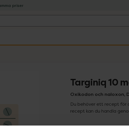
amma priser
Targiniq 10 
Oxikodon och naloxon, De
Du behöver ett recept för 
recept kan du handla genom
Pr