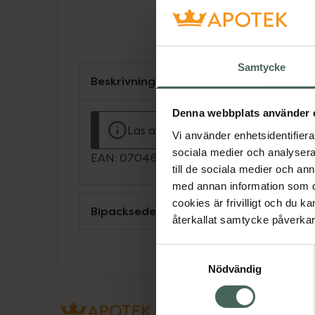
Samtycke
Beskrivning
Denna webbplats använder 
Läs alltid bipacksedeln innan använ
Vi använder enhetsidentifierar
sociala medier och analysera 
EAN:
07046260526129
till de sociala medier och a
med annan information som du 
cookies är frivilligt och du k
Bipacksedel från FASS
återkallat samtycke påverkar 
Samtyckesval
Nödvändig