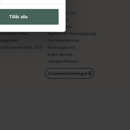
kter
Pressrum
tnadsskyddet
Jobba hos oss
Tillåt alla
edelsutbyte
Hållbarhet
in gammal medicin
Samarbeten
med läkemedel
Ägare och ledningsgrupp
registret
För leverantörer
oniskt expertstöd, EES
Företagskund
Eget apotek
Glädjeeffekten
Cookieinställningar