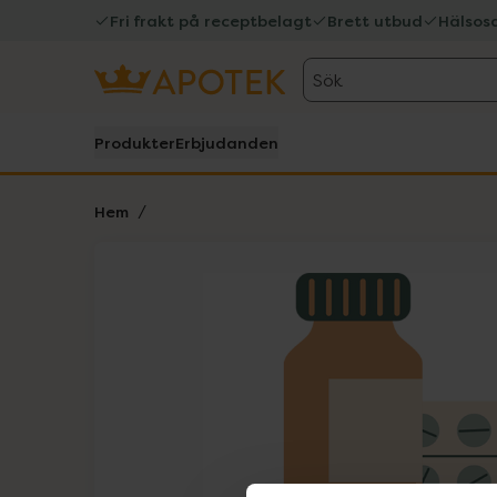
Fri frakt på receptbelagt
Brett utbud
Hälsos
Sök
Produkter
Erbjudanden
Hem
Hoppa över Lista
Lista: . Innehåller 1 objekt.