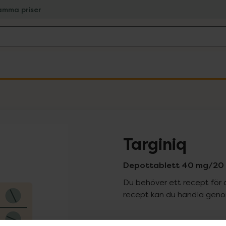
amma priser
Targiniq
Depottablett 40 mg/20 
Du behöver ett recept för 
recept kan du handla genom
Pr