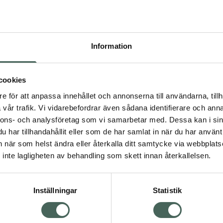
Högkos
13
Information
Dölj
I
cookies
Kö
dning.
e för att anpassa innehållet och annonserna till användarna, tillh
vår trafik. Vi vidarebefordrar även sådana identifierare och anna
nnons- och analysföretag som vi samarbetar med. Dessa kan i sin
Aktuella erbjudanden
har tillhandahållit eller som de har samlat in när du har använt 
an när som helst ändra eller återkalla ditt samtycke via webbplats
Visa
inte lagligheten av behandling som skett innan återkallelsen.
Inställningar
Statistik
Kundservice
Om re