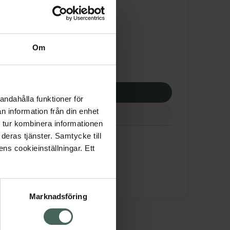
tnadsskyddet gäller
22 kr
Om
 apotek:
1322 kr
p via ditt recept
andahålla funktioner för
n information från din enhet
 tur kombinera informationen
deras tjänster. Samtycke till
ens cookieinställningar. Ett
Marknadsföring
cept och läkemedel
Om oss