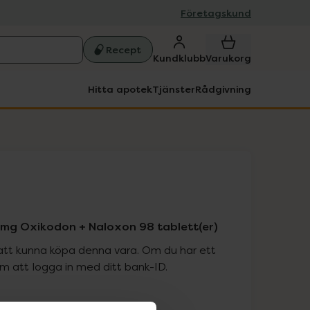
Företagskund
Recept
Kundklubb
Varukorg
Hitta apotek
Tjänster
Rådgivning
mg Oxikodon + Naloxon 98 tablett(er)
att kunna köpa denna vara. Om du har ett
 att logga in med ditt bank-ID.
is med recept