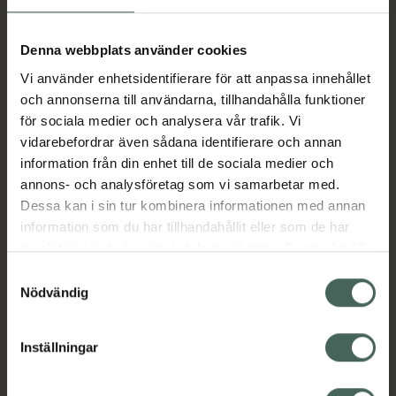
Aktuella erbjudanden
Denna webbplats använder cookies
Vi använder enhetsidentifierare för att anpassa innehållet
Beskrivning
Dölj
och annonserna till användarna, tillhandahålla funktioner
för sociala medier och analysera vår trafik. Vi
vidarebefordrar även sådana identifierare och annan
Läs alltid bipacksedeln innan
information från din enhet till de sociala medier och
användning.
annons- och analysföretag som vi samarbetar med.
EAN:
07046260525795
Dessa kan i sin tur kombinera informationen med annan
information som du har tillhandahållit eller som de har
samlat in när du har använt deras tjänster. Samtycke till
cookies är frivilligt och du kan när som helst ändra eller
Bipacksedel från FASS
Visa
Samtyckesval
återkalla ditt samtycke via webbplatsens
Nödvändig
cookieinställningar. Ett återkallat samtycke påverkar inte
lagligheten av behandling som skett innan återkallelsen.
Inställningar
Kronans Apotek finns här för dig. Du hittar oss från Skåne i