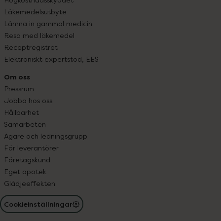
Läkemedelsutbyte
Lämna in gammal medicin
Resa med läkemedel
Receptregistret
Elektroniskt expertstöd, EES
Om oss
Pressrum
Jobba hos oss
Hållbarhet
Samarbeten
Ägare och ledningsgrupp
För leverantörer
Företagskund
Eget apotek
Glädjeeffekten
Cookieinställningar