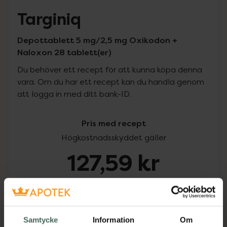
Targiniq
Depottablett 5 mg/2,5 mg Oxikodon +
Naloxon 28 tablett(er)
Du behöver ett recept för att kunna köpa denna
vara. Om du har ett recept kan du handla genom
att logga in med ditt bank-ID.
Pris med recept
Högkostnadsskyddet gäller
127,59 kr
I apotek:
127,59 kr
Köp via ditt recept
Samtycke
Information
Om