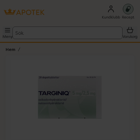
Kundklubb
Recept
Sök
Meny
Varukorg
Hem
Hoppa över Lista
Lista: . Innehåller 1 objekt.