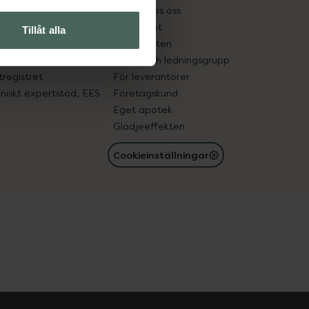
tnadsskyddet
Jobba hos oss
edelsutbyte
Hållbarhet
Tillåt alla
in gammal medicin
Samarbeten
med läkemedel
Ägare och ledningsgrupp
registret
För leverantörer
oniskt expertstöd, EES
Företagskund
Eget apotek
Glädjeeffekten
Cookieinställningar