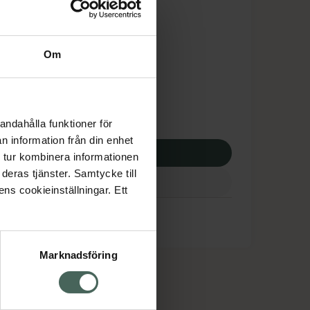
is med recept
dsskyddet gäller inte
Om
,16 kr
apotek:
100,16 kr
andahålla funktioner för
n information från din enhet
p via ditt recept
 tur kombinera informationen
deras tjänster. Samtycke till
ens cookieinställningar. Ett
Marknadsföring
cept och läkemedel
Om oss
kter
Pressrum