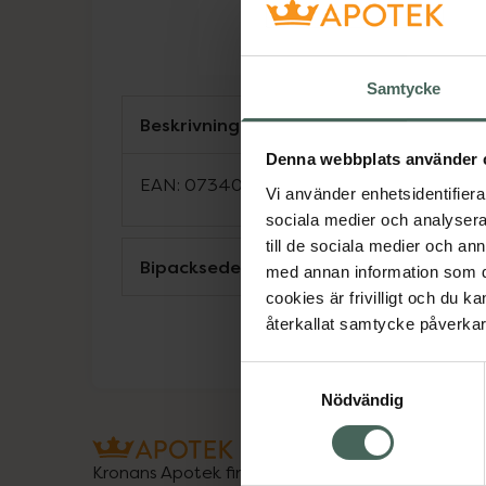
Samtycke
Beskrivning
Denna webbplats använder 
EAN:
07340187104645
Vi använder enhetsidentifierar
sociala medier och analysera 
till de sociala medier och a
Bipacksedel från FASS
med annan information som du 
cookies är frivilligt och du k
återkallat samtycke påverkar 
Samtyckesval
Nödvändig
Kronans Apotek finns här för dig. Du hittar oss fr