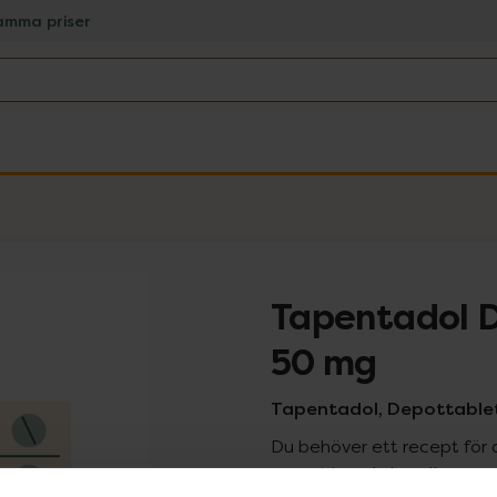
amma priser
Tapentadol D
50 mg
Tapentadol, Depottablett
Du behöver ett recept för 
recept kan du handla genom