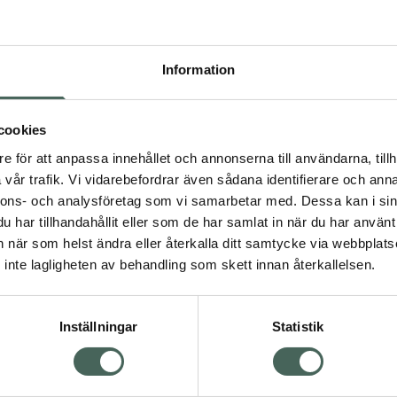
Pr
Högkostna
Information
100
Dölj
cookies
I 
e för att anpassa innehållet och annonserna till användarna, tillh
vår trafik. Vi vidarebefordrar även sådana identifierare och anna
Kö
nnons- och analysföretag som vi samarbetar med. Dessa kan i sin
Visa
har tillhandahållit eller som de har samlat in när du har använt 
an när som helst ändra eller återkalla ditt samtycke via webbplats
Aktuella erbjudanden
inte lagligheten av behandling som skett innan återkallelsen.
Inställningar
Statistik
Kundservice
Om re
ån Skåne i syd
Kontakta oss
Fullma