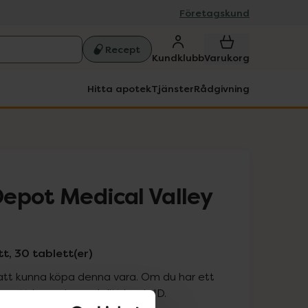
Företagskund
Recept
Kundklubb
Varukorg
Hitta apotek
Tjänster
Rådgivning
epot Medical Valley
, 30 tablett(er)
att kunna köpa denna vara. Om du har ett
 att logga in med ditt bank-ID.