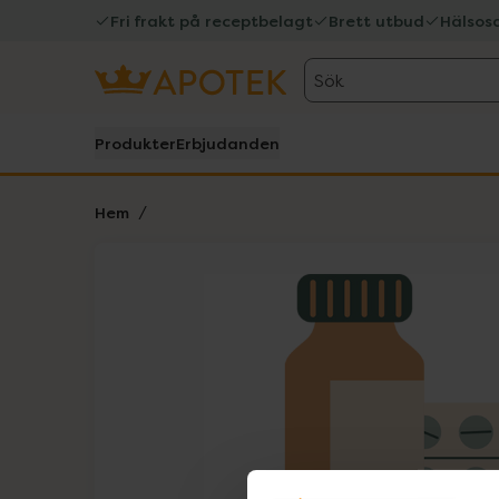
Fri frakt på receptbelagt
Brett utbud
Hälsos
Sök
Produkter
Erbjudanden
Hem
Hoppa över Lista
Lista: . Innehåller 1 objekt.