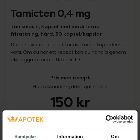
Tamicten 0,4 mg
Tamsulosin, Kapsel med modifierad
frisättning, hård, 30 kapsel/kapslar
Du behöver ett recept för att kunna köpa denna
vara. Om du har ett recept kan du handla genom
att logga in med ditt bank-ID.
Pris med recept
Högkostnadsskyddet gäller inte
150 kr
I apotek:
150 kr
Köp via ditt recept
Samtycke
Information
Om