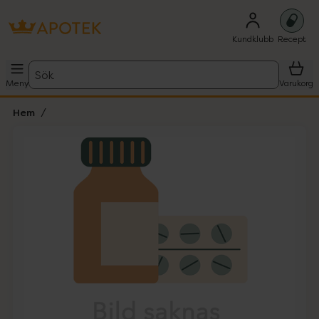
Kundklubb
Recept
Sök
Meny
Varukorg
Hem
Hoppa över Lista
Lista: . Innehåller 1 objekt.