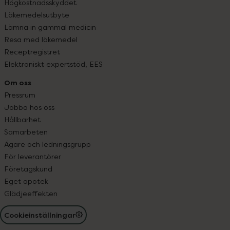
Högkostnadsskyddet
Läkemedelsutbyte
Lämna in gammal medicin
Resa med läkemedel
Receptregistret
Elektroniskt expertstöd, EES
Om oss
Pressrum
Jobba hos oss
Hållbarhet
Samarbeten
Ägare och ledningsgrupp
För leverantörer
Företagskund
Eget apotek
Glädjeeffekten
Cookieinställningar