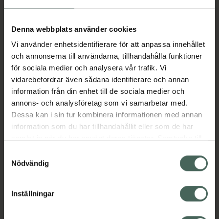
Aktuella erbjudanden
Denna webbplats använder cookies
Vi använder enhetsidentifierare för att anpassa innehållet
Beskrivning
Dölj
och annonserna till användarna, tillhandahålla funktioner
för sociala medier och analysera vår trafik. Vi
vidarebefordrar även sådana identifierare och annan
Läs alltid bipacksedeln innan
information från din enhet till de sociala medier och
användning.
annons- och analysföretag som vi samarbetar med.
Dessa kan i sin tur kombinera informationen med annan
EAN:
06430017150483
information som du har tillhandahållit eller som de har
samlat in när du har använt deras tjänster. Samtycke till
cookies är frivilligt och du kan när som helst ändra eller
Bipacksedel från FASS
Visa
Samtyckesval
återkalla ditt samtycke via webbplatsens
Nödvändig
cookieinställningar. Ett återkallat samtycke påverkar inte
lagligheten av behandling som skett innan återkallelsen.
Inställningar