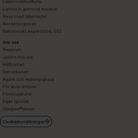
Läkemedelsutbyte
Lämna in gammal medicin
Resa med läkemedel
Receptregistret
Elektroniskt expertstöd, EES
Om oss
Pressrum
Jobba hos oss
Hållbarhet
Samarbeten
Ägare och ledningsgrupp
För leverantörer
Företagskund
Eget apotek
Glädjeeffekten
Cookieinställningar