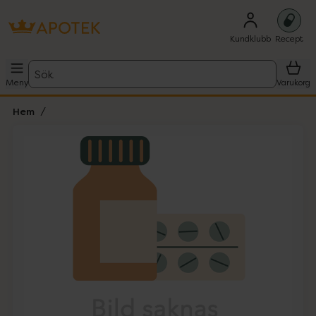
Kundklubb
Recept
Sök
Meny
Varukorg
Hem
Hoppa över Lista
Lista: . Innehåller 1 objekt.