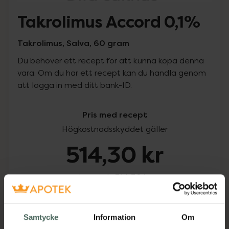
Takrolimus Accord 0,1%
Takrolimus, Salva, 60 gram
Du behöver ett recept för att kunna köpa denna
vara. Om du har ett recept kan du handla genom
att logga in med ditt bank-ID.
Pris med recept
Högkostnadsskyddet gäller
514,30 kr
I apotek:
514,30 kr
Köp via ditt recept
Samtycke
Information
Om