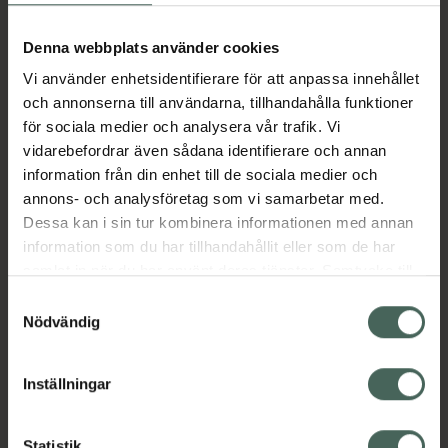
Aktuella erbjudanden
Denna webbplats använder cookies
Vi använder enhetsidentifierare för att anpassa innehållet
Beskrivning
Dölj
och annonserna till användarna, tillhandahålla funktioner
för sociala medier och analysera vår trafik. Vi
vidarebefordrar även sådana identifierare och annan
Läs alltid bipacksedeln innan
information från din enhet till de sociala medier och
användning.
annons- och analysföretag som vi samarbetar med.
EAN:
05055565747735
Dessa kan i sin tur kombinera informationen med annan
information som du har tillhandahållit eller som de har
samlat in när du har använt deras tjänster. Samtycke till
Bipacksedel från FASS
Visa
cookies är frivilligt och du kan när som helst ändra eller
Samtyckesval
återkalla ditt samtycke via webbplatsens
Nödvändig
cookieinställningar. Ett återkallat samtycke påverkar inte
lagligheten av behandling som skett innan återkallelsen.
Inställningar
Kronans Apotek finns här för dig. Du hittar oss från Skåne i
Statistik