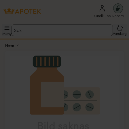
Kundklubb
Recept
Sök
Meny
Varukorg
Hem
Hoppa över Lista
Lista: . Innehåller 1 objekt.