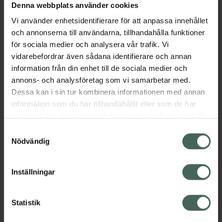
Denna webbplats använder cookies
Aktuella erbjudanden
Vi använder enhetsidentifierare för att anpassa innehållet
och annonserna till användarna, tillhandahålla funktioner
Beskrivning
Dölj
för sociala medier och analysera vår trafik. Vi
vidarebefordrar även sådana identifierare och annan
information från din enhet till de sociala medier och
EAN:
05714372021871
annons- och analysföretag som vi samarbetar med.
Dessa kan i sin tur kombinera informationen med annan
information som du har tillhandahållit eller som de har
Bipacksedel från FASS
Visa
samlat in när du har använt deras tjänster. Samtycke till
cookies är frivilligt och du kan när som helst ändra eller
Samtyckesval
återkalla ditt samtycke via webbplatsens
Nödvändig
cookieinställningar. Ett återkallat samtycke påverkar inte
lagligheten av behandling som skett innan återkallelsen.
Inställningar
Kronans Apotek finns här för dig. Du hittar oss från Skåne i
syd till Lappland i norr, och online i mobilen och på
datorn. Oavsett vem du är så är det vårt uppdrag att
Statistik
hjälpa just dig att må lite bättre. Välkommen att prata