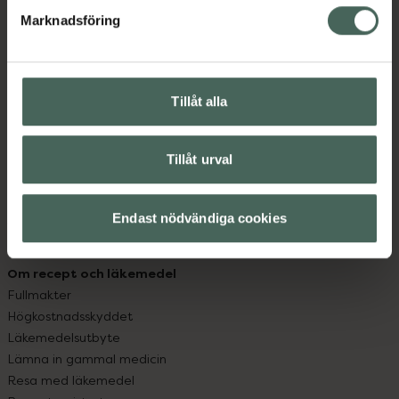
med oss.
Marknadsföring
Kundservice
Kontakta oss
Vanliga frågor
Tillåt alla
Hitta apotek
Handla tryggt
Leverans, betalning och retur
Tillåt urval
Kundklubb
Sajtens tillgänglighet
Endast nödvändiga cookies
App
Köpvillkor
Om recept och läkemedel
Fullmakter
Högkostnadsskyddet
Läkemedelsutbyte
Lämna in gammal medicin
Resa med läkemedel