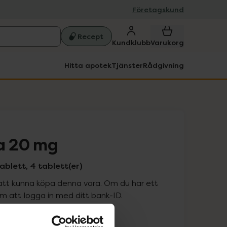
Företagskund
Recept
Kundklubb
Varukorg
Hitta apotek
Tjänster
Rådgivning
va 20 mg
ablett, 4 tablett(er)
att kunna köpa denna vara. Om du har ett
 att logga in med ditt bank-ID.
is med recept