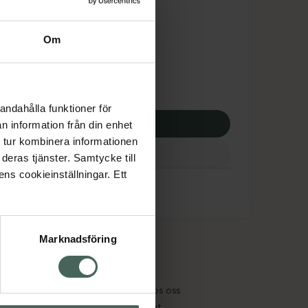
dsskyddet gäller inte
99 kr
Om
 apotek:
399 kr
andahålla funktioner för
p via ditt recept
n information från din enhet
 tur kombinera informationen
deras tjänster. Samtycke till
ens cookieinställningar. Ett
Marknadsföring
cept och läkemedel
Om oss
kter
Pressrum
tnadsskyddet
Jobba hos oss
edelsutbyte
Hållbarhet