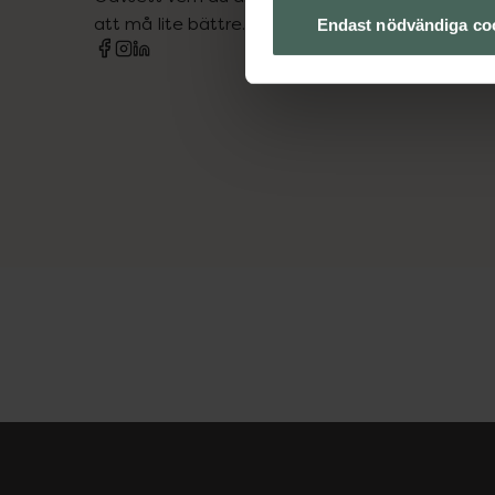
att må lite bättre. Välkommen att prata med os
Endast nödvändiga co