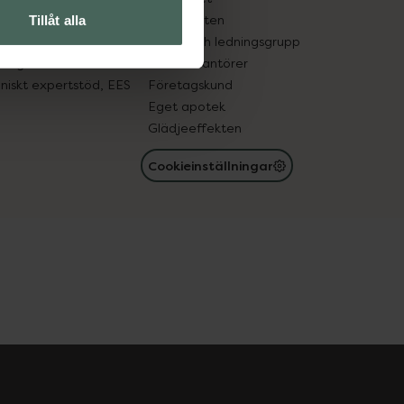
in gammal medicin
Samarbeten
Tillåt alla
med läkemedel
Ägare och ledningsgrupp
registret
För leverantörer
oniskt expertstöd, EES
Företagskund
Eget apotek
Glädjeeffekten
Cookieinställningar