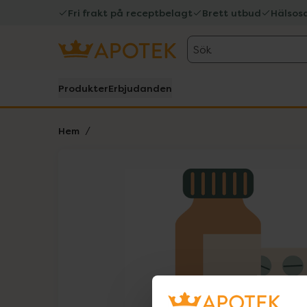
Fri frakt på receptbelagt
Brett utbud
Hälsos
Sök
Produkter
Erbjudanden
Hem
Hoppa över Lista
Lista: . Innehåller 1 objekt.