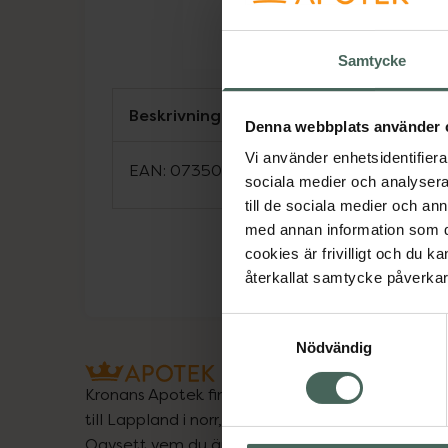
Samtycke
Beskrivning
Denna webbplats använder 
Vi använder enhetsidentifierar
EAN:
07350124336237
sociala medier och analysera 
till de sociala medier och a
med annan information som du 
cookies är frivilligt och du k
återkallat samtycke påverkar 
Samtyckesval
Nödvändig
Kronans Apotek finns här för dig. Du hittar oss fr
till Lappland i norr, och online i mobilen och på d
Oavsett vem du är så är det vårt uppdrag att hjä