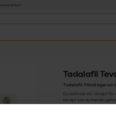
amma priser
Tadalafil Te
Tadalafil, Filmdragerad t
Du behöver ett recept för 
recept kan du handla genom
Pr