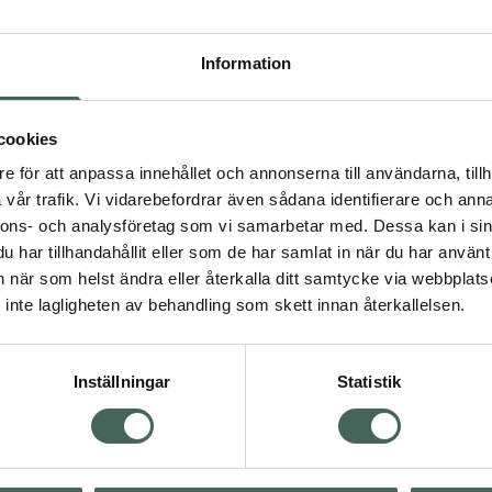
Högkostna
3
Information
Dölj
cookies
I
e för att anpassa innehållet och annonserna till användarna, tillh
Kö
vår trafik. Vi vidarebefordrar även sådana identifierare och anna
nnons- och analysföretag som vi samarbetar med. Dessa kan i sin
har tillhandahållit eller som de har samlat in när du har använt 
an när som helst ändra eller återkalla ditt samtycke via webbplats
Aktuella erbjudanden
inte lagligheten av behandling som skett innan återkallelsen.
Inställningar
Statistik
Kundservice
Om re
ån Skåne i syd
Kontakta oss
Fullma
atorn.
Vanliga frågor
Högkos
lpa just dig
Hitta apotek
Läkem