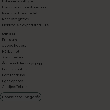
Läkemedelsutbyte
Lämna in gammal medicin
Resa med läkemedel
Receptregistret
Elektroniskt expertstöd, EES
Om oss
Pressrum
Jobba hos oss
Hållbarhet
Samarbeten
Ägare och ledningsgrupp
För leverantörer
Företagskund
Eget apotek
Glädjeeffekten
Cookieinställningar