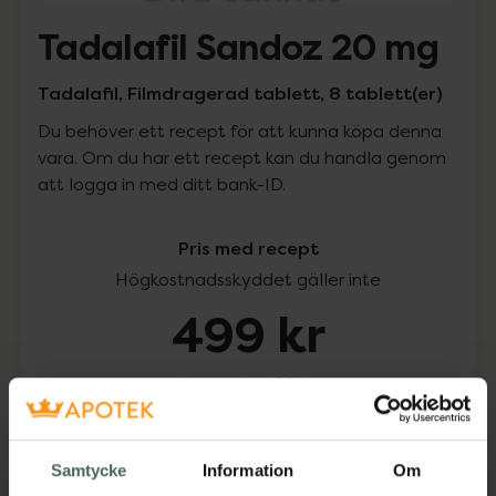
Tadalafil Sandoz 20 mg
Tadalafil, Filmdragerad tablett, 8 tablett(er)
Du behöver ett recept för att kunna köpa denna
vara. Om du har ett recept kan du handla genom
att logga in med ditt bank-ID.
Pris med recept
Högkostnadsskyddet gäller inte
499 kr
I apotek:
499 kr
Köp via ditt recept
Samtycke
Information
Om