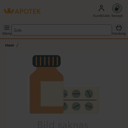
Kundklubb
Recept
Sök
Meny
Varukorg
Hem
Hoppa över Lista
Lista: . Innehåller 1 objekt.