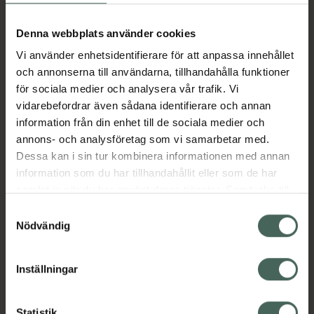
Aktuella erbjudanden
Denna webbplats använder cookies
Vi använder enhetsidentifierare för att anpassa innehållet
Beskrivning
Dölj
och annonserna till användarna, tillhandahålla funktioner
för sociala medier och analysera vår trafik. Vi
vidarebefordrar även sådana identifierare och annan
Läs alltid bipacksedeln innan
information från din enhet till de sociala medier och
användning.
annons- och analysföretag som vi samarbetar med.
EAN:
07613421043483
Dessa kan i sin tur kombinera informationen med annan
information som du har tillhandahållit eller som de har
samlat in när du har använt deras tjänster. Samtycke till
Bipacksedel från FASS
Visa
cookies är frivilligt och du kan när som helst ändra eller
Samtyckesval
återkalla ditt samtycke via webbplatsens
Nödvändig
cookieinställningar. Ett återkallat samtycke påverkar inte
lagligheten av behandling som skett innan återkallelsen.
Inställningar
Kronans Apotek finns här för dig. Du hittar oss från Skåne i
Statistik