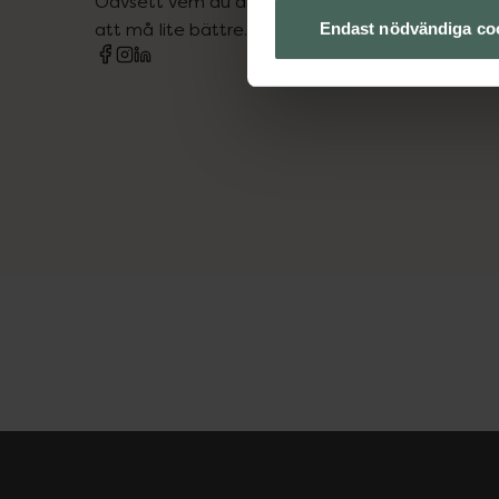
Oavsett vem du är så är det vårt uppdrag att hjä
att må lite bättre. Välkommen att prata med os
Endast nödvändiga co