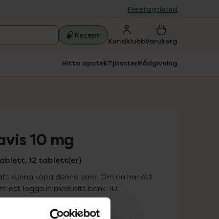
Företagskund
Recept
Kundklubb
Varukorg
Hitta apotek
Tjänster
Rådgivning
avis 10 mg
ablett, 12 tablett(er)
att kunna köpa denna vara. Om du har ett
 att logga in med ditt bank-ID.
is med recept