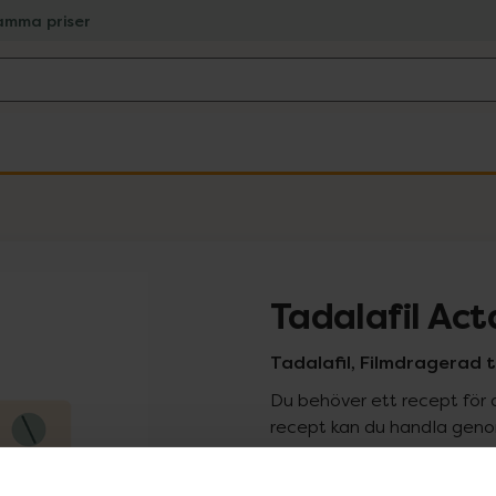
amma priser
Tadalafil Act
Tadalafil, Filmdragerad t
Du behöver ett recept för 
recept kan du handla genom
Pr