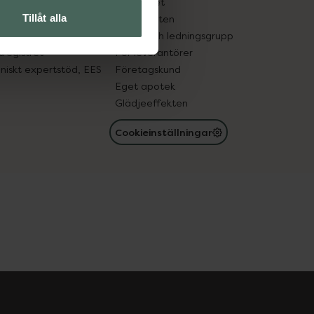
edelsutbyte
Hållbarhet
Tillåt alla
in gammal medicin
Samarbeten
med läkemedel
Ägare och ledningsgrupp
registret
För leverantörer
oniskt expertstöd, EES
Företagskund
Eget apotek
Glädjeeffekten
Cookieinställningar