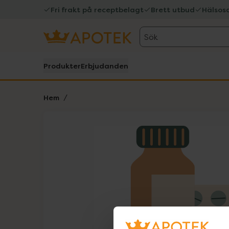
Fri frakt på receptbelagt
Brett utbud
Hälsos
Sök
Produkter
Erbjudanden
Hem
Hoppa över Lista
Lista: . Innehåller 1 objekt.