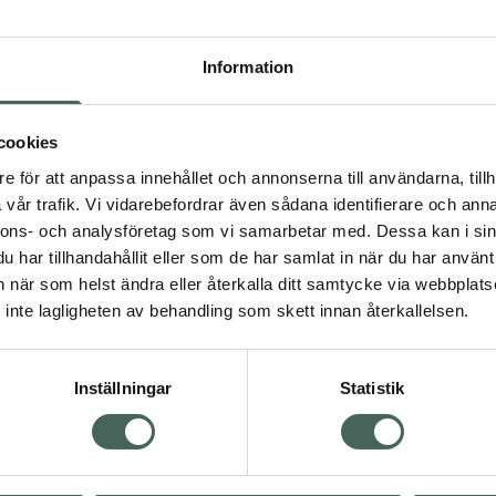
Högkostna
437
Information
Dölj
cookies
I a
e för att anpassa innehållet och annonserna till användarna, tillh
Kö
dning.
vår trafik. Vi vidarebefordrar även sådana identifierare och anna
nnons- och analysföretag som vi samarbetar med. Dessa kan i sin
har tillhandahållit eller som de har samlat in när du har använt 
Aktuella erbjudanden
an när som helst ändra eller återkalla ditt samtycke via webbplats
inte lagligheten av behandling som skett innan återkallelsen.
Inställningar
Statistik
Kundservice
Om re
ån Skåne i syd
Kontakta oss
Fullma
atorn.
Vanliga frågor
Högkos