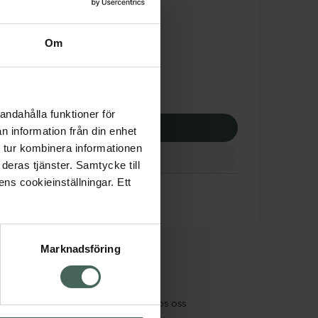
dsskyddet gäller inte
,75 kr
Om
potek:
437,75 kr
andahålla funktioner för
p via ditt recept
n information från din enhet
 tur kombinera informationen
deras tjänster. Samtycke till
ens cookieinställningar. Ett
Marknadsföring
cept och läkemedel
Om oss
kter
Pressrum
tnadsskyddet
Jobba hos oss