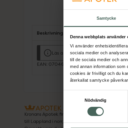
Samtycke
Beskrivning
Denna webbplats använder 
Vi använder enhetsidentifierar
Läs alltid bipacksedeln innan använ
sociala medier och analysera 
till de sociala medier och a
EAN:
07046264196090
med annan information som du 
cookies är frivilligt och du k
återkallat samtycke påverkar 
Samtyckesval
Nödvändig
Kronans Apotek finns här för dig. Du hittar oss fr
till Lappland i norr, och online i mobilen och på d