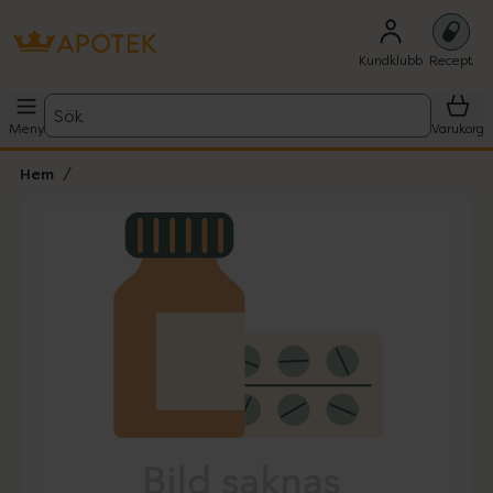
Kundklubb
Recept
Sök
Meny
Varukorg
Hem
Hoppa över Lista
Lista: . Innehåller 1 objekt.