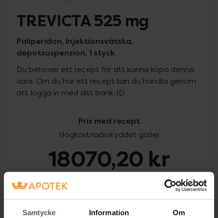
TREVICTA 525 mg
Paliperidon, Injektionsvätska,
depotsuspension, 1 styck
Du behöver ett recept för att kunna köpa denna
vara. Om du har ett recept kan du handla genom
att logga in med ditt bank-ID.
Pris med recept
Högkostnadsskyddet gäller
18070,20 kr
I apotek:
18070,20 kr
Köp via ditt recept
Samtycke
Information
Om