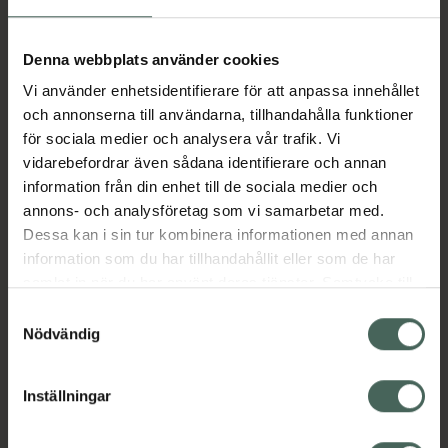
Aktuella erbjudanden
Denna webbplats använder cookies
Vi använder enhetsidentifierare för att anpassa innehållet
Beskrivning
Dölj
och annonserna till användarna, tillhandahålla funktioner
för sociala medier och analysera vår trafik. Vi
vidarebefordrar även sådana identifierare och annan
Läs alltid bipacksedeln innan
information från din enhet till de sociala medier och
användning.
annons- och analysföretag som vi samarbetar med.
Dessa kan i sin tur kombinera informationen med annan
EAN:
07046260413863
information som du har tillhandahållit eller som de har
samlat in när du har använt deras tjänster. Samtycke till
cookies är frivilligt och du kan när som helst ändra eller
Bipacksedel från FASS
Visa
Samtyckesval
återkalla ditt samtycke via webbplatsens
Nödvändig
cookieinställningar. Ett återkallat samtycke påverkar inte
lagligheten av behandling som skett innan återkallelsen.
Inställningar