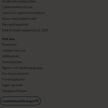
Högkostnadsskyddet
Läkemedelsutbyte
Lämna in gammal medicin
Resa med läkemedel
Receptregistret
Elektroniskt expertstöd, EES
Om oss
Pressrum
Jobba hos oss
Hållbarhet
Samarbeten
Ägare och ledningsgrupp
För leverantörer
Företagskund
Eget apotek
Glädjeeffekten
Cookieinställningar