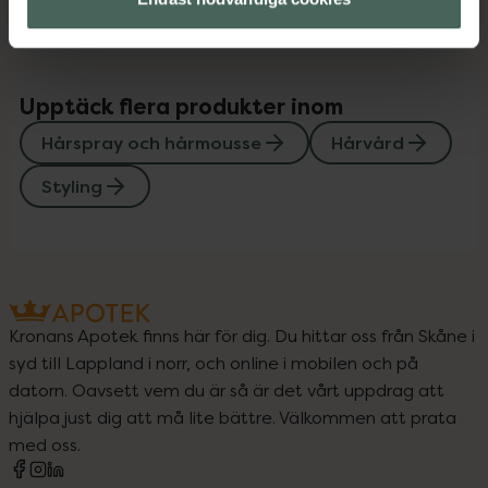
Upptäck flera produkter inom
Hårspray och hårmousse
Hårvård
Styling
Kronans Apotek finns här för dig. Du hittar oss från Skåne i
syd till Lappland i norr, och online i mobilen och på
datorn. Oavsett vem du är så är det vårt uppdrag att
hjälpa just dig att må lite bättre. Välkommen att prata
med oss.