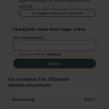
lager hos något av våra fysiska Kronans
Apotek.
Se lagerstatus på apotek
Få mejl när varan finns i lager online
Din e-postadress
villkoren
Jag accepterar
Spara
Fler produkter från TRESemmé
Aktuella erbjudanden
Beskrivning
Dölj