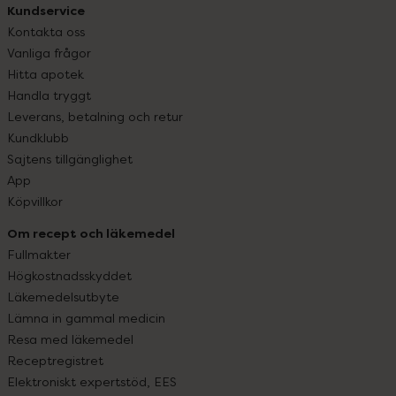
Kundservice
Kontakta oss
Vanliga frågor
Hitta apotek
Handla tryggt
Leverans, betalning och retur
Kundklubb
Sajtens tillgänglighet
App
Köpvillkor
Om recept och läkemedel
Fullmakter
Högkostnadsskyddet
Läkemedelsutbyte
Lämna in gammal medicin
Resa med läkemedel
Receptregistret
Elektroniskt expertstöd, EES