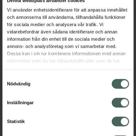
Denna webbplats använder cookies
Vi använder enhetsidentifierare för att anpassa innehållet
Beskrivning
Dölj
och annonserna till användarna, tillhandahålla funktioner
för sociala medier och analysera vår trafik. Vi
vidarebefordrar även sådana identifierare och annan
Läs alltid bipacksedeln innan
information från din enhet till de sociala medier och
användning.
annons- och analysföretag som vi samarbetar med.
Dessa kan i sin tur kombinera informationen med annan
null
information som du har tillhandahållit eller som de har
samlat in när du har använt deras tjänster. Samtycke till
cookies är frivilligt och du kan när som helst ändra eller
Samtyckesval
återkalla ditt samtycke via webbplatsens
Nödvändig
cookieinställningar. Ett återkallat samtycke påverkar inte
lagligheten av behandling som skett innan återkallelsen.
Kronans Apotek finns här för dig. Du hittar oss från Skåne i
Inställningar
syd till Lappland i norr, och online i mobilen och på
datorn. Oavsett vem du är så är det vårt uppdrag att
Statistik
hjälpa just dig att må lite bättre. Välkommen att prata
med oss.