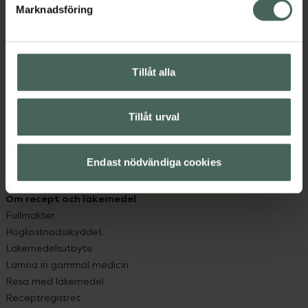
Marknadsföring
Kundservice
Kontakta oss
Vanliga frågor
Tillåt alla
Hitta apotek
Handla tryggt
Leverans, betalning och retur
Tillåt urval
Kundklubb
Sajtens tillgänglighet
App
Endast nödvändiga cookies
Köpvillkor
Om recept och läkemedel
Fullmakter
Högkostnadsskyddet
Läkemedelsutbyte
Lämna in gammal medicin
Resa med läkemedel
Receptregistret