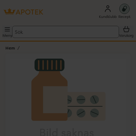
Kundklubb
Recept
Sök
Meny
Varukorg
Hem
Hoppa över Lista
Lista: . Innehåller 1 objekt.