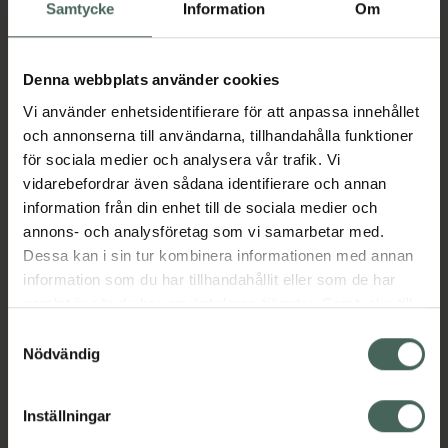
Köp via ditt recept
Samtycke
Information
Om
Denna webbplats använder cookies
Aktuella erbjudanden
Vi använder enhetsidentifierare för att anpassa innehållet
och annonserna till användarna, tillhandahålla funktioner
Beskrivning
Dölj
för sociala medier och analysera vår trafik. Vi
vidarebefordrar även sådana identifierare och annan
information från din enhet till de sociala medier och
Läs alltid bipacksedeln innan
annons- och analysföretag som vi samarbetar med.
användning.
Dessa kan i sin tur kombinera informationen med annan
EAN:
04048846010643
information som du har tillhandahållit eller som de har
samlat in när du har använt deras tjänster. Samtycke till
cookies är frivilligt och du kan när som helst ändra eller
Samtyckesval
återkalla ditt samtycke via webbplatsens
Nödvändig
Bipacksedel från FASS
Visa
cookieinställningar. Ett återkallat samtycke påverkar inte
lagligheten av behandling som skett innan återkallelsen.
Inställningar