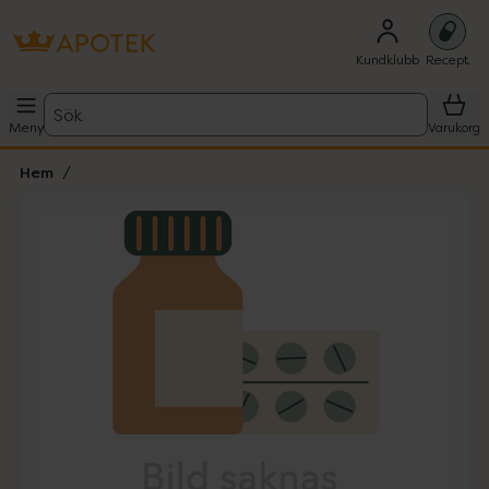
Kundklubb
Recept
Sök
Meny
Varukorg
Hem
Hoppa över Lista
Lista: . Innehåller 1 objekt.