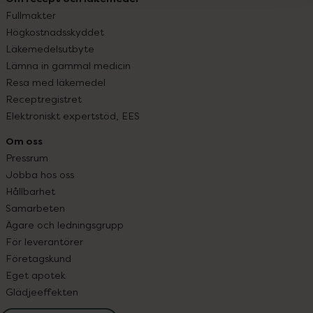
Fullmakter
Högkostnadsskyddet
Läkemedelsutbyte
Lämna in gammal medicin
Resa med läkemedel
Receptregistret
Elektroniskt expertstöd, EES
Om oss
Pressrum
Jobba hos oss
Hållbarhet
Samarbeten
Ägare och ledningsgrupp
För leverantörer
Företagskund
Eget apotek
Glädjeeffekten