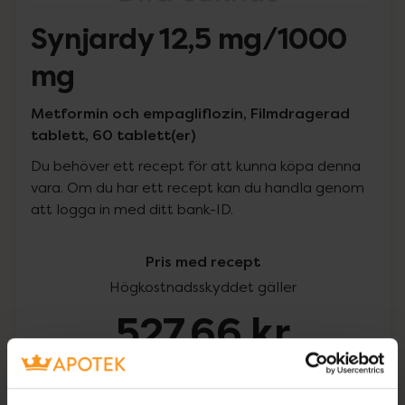
Synjardy 12,5 mg/1000
mg
Metformin och empagliflozin, Filmdragerad
tablett, 60 tablett(er)
Du behöver ett recept för att kunna köpa denna
vara. Om du har ett recept kan du handla genom
att logga in med ditt bank-ID.
Pris med recept
Högkostnadsskyddet gäller
527,66 kr
I apotek:
527,66 kr