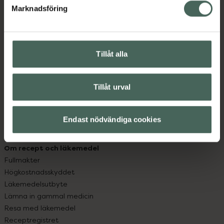
Marknadsföring
Kundservice
Kontakta oss
Vanliga frågor
Tillåt alla
Hitta apotek
Handla tryggt
Leverans, betalning och retur
Tillåt urval
Kundklubb
Sajtens tillgänglighet
App
Endast nödvändiga cookies
Köpvillkor
Om recept och läkemedel
Fullmakter
Högkostnadsskyddet
Läkemedelsutbyte
Lämna in gammal medicin
Resa med läkemedel
Receptregistret