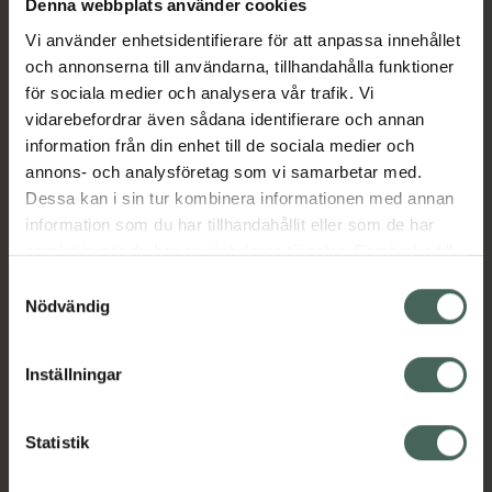
Denna webbplats använder cookies
Vi använder enhetsidentifierare för att anpassa innehållet
Aktuella erbjudanden
och annonserna till användarna, tillhandahålla funktioner
för sociala medier och analysera vår trafik. Vi
Beskrivning
Dölj
vidarebefordrar även sådana identifierare och annan
information från din enhet till de sociala medier och
annons- och analysföretag som vi samarbetar med.
Läs alltid bipacksedeln innan
Dessa kan i sin tur kombinera informationen med annan
användning.
information som du har tillhandahållit eller som de har
samlat in när du har använt deras tjänster. Samtycke till
cookies är frivilligt och du kan när som helst ändra eller
Samtyckesval
återkalla ditt samtycke via webbplatsens
Nödvändig
cookieinställningar. Ett återkallat samtycke påverkar inte
lagligheten av behandling som skett innan återkallelsen.
Kronans Apotek finns här för dig. Du hittar oss från Skåne i
Inställningar
syd till Lappland i norr, och online i mobilen och på
datorn. Oavsett vem du är så är det vårt uppdrag att
Statistik
hjälpa just dig att må lite bättre. Välkommen att prata
med oss.