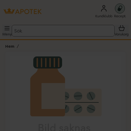
Kundklubb
Recept
Sök
Meny
Varukorg
Hem
Hoppa över Lista
Lista: . Innehåller 1 objekt.