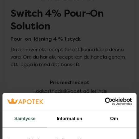
Switch 4% Pour-On
Solution
Pour-on, lösning 4 % 1 styck
Du behöver ett recept för att kunna köpa denna
vara. Om du har ett recept kan du handla genom
att logga in med ditt bank-ID.
Pris med recept
Högkostnadsskyddet gäller inte
0 kr
Samtycke
Information
Om
Köp via ditt recept