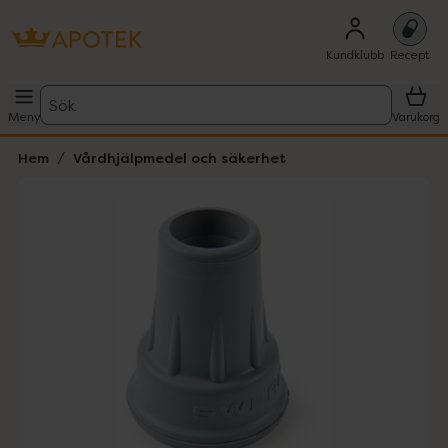
Kundklubb
Recept
Sök
Meny
Varukorg
Hem
Vårdhjälpmedel och säkerhet
Hoppa över Lista
Lista: . Innehåller 1 objekt.