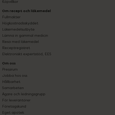
Köpvillkor
Om recept och läkemedel
Fullmakter
Högkostnadsskyddet
Läkemedelsutbyte
Lämna in gammal medicin
Resa med läkemedel
Receptregistret
Elektroniskt expertstöd, EES
Om oss
Pressrum
Jobba hos oss
Hållbarhet
Samarbeten
Ägare och ledningsgrupp
För leverantörer
Företagskund
Eget apotek