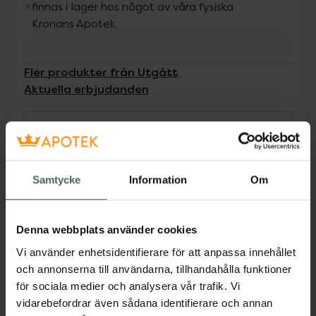
finnas i lager hos något av våra fysiska
Kronans Apotek.
Fler produkter från Utgått
Aktuella erbjudanden
Beskrivning
Dölj
Doppsko 19-20 mm Kryckor eller käppar kan
Samtycke
Information
Om
vara osäkra att använda utan en bra doppsko.
Käppen eller kryckan kan lätt glida på
exempelvis isigt underlag och blöta löv. Vår
Denna webbplats använder cookies
Doppsko är halksäker och slitstark. Tillverkad i
Vi använder enhetsidentifierare för att anpassa innehållet
naturgummi.
och annonserna till användarna, tillhandahålla funktioner
Jämförpris
31,90 kr
/
st
för sociala medier och analysera vår trafik. Vi
vidarebefordrar även sådana identifierare och annan
EAN:
07331427000681