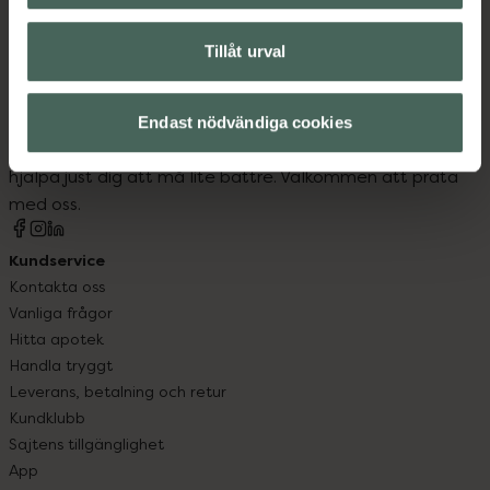
Tillåt urval
Kronans Apotek finns här för dig. Du hittar oss från Skåne i
syd till Lappland i norr, och online i mobilen och på
Endast nödvändiga cookies
datorn. Oavsett vem du är så är det vårt uppdrag att
hjälpa just dig att må lite bättre. Välkommen att prata
med oss.
Kundservice
Kontakta oss
Vanliga frågor
Hitta apotek
Handla tryggt
Leverans, betalning och retur
Kundklubb
Sajtens tillgänglighet
App