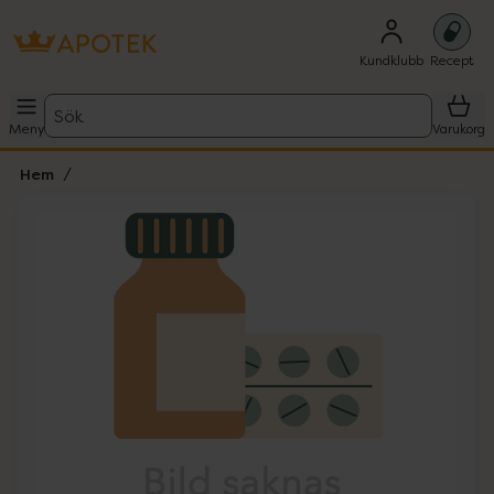
Kundklubb
Recept
Sök
Meny
Varukorg
Hem
Hoppa över Lista
Lista: . Innehåller 1 objekt.