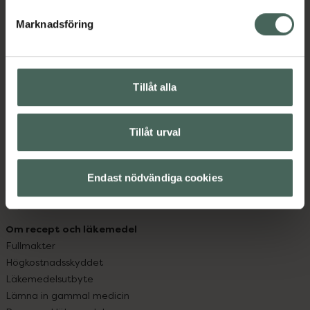
hjälpa just dig att må lite bättre. Välkommen att prata
med oss.
Marknadsföring
Kundservice
Kontakta oss
Tillåt alla
Vanliga frågor
Hitta apotek
Handla tryggt
Tillåt urval
Leverans, betalning och retur
Kundklubb
Sajtens tillgänglighet
Endast nödvändiga cookies
App
Köpvillkor
Om recept och läkemedel
Fullmakter
Högkostnadsskyddet
Läkemedelsutbyte
Lämna in gammal medicin