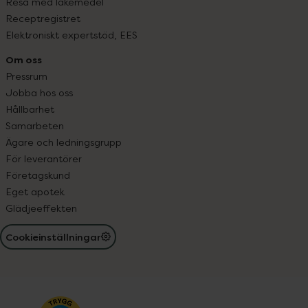
Resa med läkemedel
Receptregistret
Elektroniskt expertstöd, EES
Om oss
Pressrum
Jobba hos oss
Hållbarhet
Samarbeten
Ägare och ledningsgrupp
För leverantörer
Företagskund
Eget apotek
Glädjeeffekten
Cookieinställningar