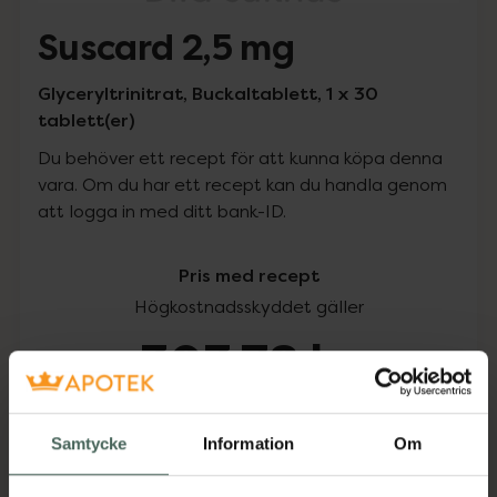
Suscard 2,5 mg
Glyceryltrinitrat, Buckaltablett, 1 x 30
tablett(er)
Du behöver ett recept för att kunna köpa denna
vara. Om du har ett recept kan du handla genom
att logga in med ditt bank-ID.
Pris med recept
Högkostnadsskyddet gäller
303,78 kr
I apotek:
303,78 kr
Samtycke
Information
Om
Köp via ditt recept