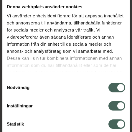
Denna webbplats använder cookies
Aktuella erbjudanden
Vi använder enhetsidentifierare för att anpassa innehållet
och annonserna till användarna, tillhandahålla funktioner
för sociala medier och analysera vår trafik. Vi
Beskrivning
Dölj
vidarebefordrar även sådana identifierare och annan
information från din enhet till de sociala medier och
EAN:
07350041586067
annons- och analysföretag som vi samarbetar med.
Dessa kan i sin tur kombinera informationen med annan
information som du har tillhandahållit eller som de har
Bipacksedel från FASS
Visa
samlat in när du har använt deras tjänster. Samtycke till
cookies är frivilligt och du kan när som helst ändra eller
Samtyckesval
återkalla ditt samtycke via webbplatsens
Nödvändig
cookieinställningar. Ett återkallat samtycke påverkar inte
lagligheten av behandling som skett innan återkallelsen.
Inställningar
Kronans Apotek finns här för dig. Du hittar oss från Skåne i
syd till Lappland i norr, och online i mobilen och på
Statistik
datorn. Oavsett vem du är så är det vårt uppdrag att