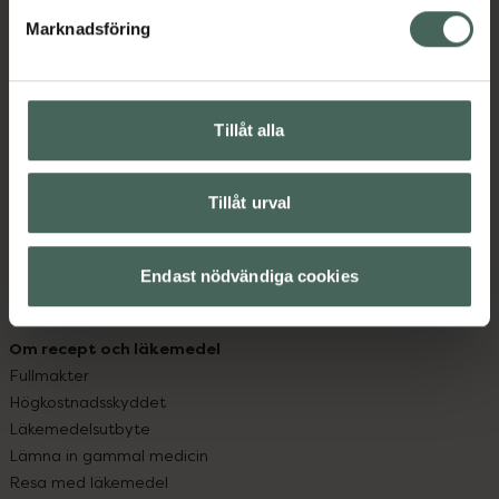
med oss.
Marknadsföring
Kundservice
Kontakta oss
Vanliga frågor
Tillåt alla
Hitta apotek
Handla tryggt
Leverans, betalning och retur
Tillåt urval
Kundklubb
Sajtens tillgänglighet
Endast nödvändiga cookies
App
Köpvillkor
Om recept och läkemedel
Fullmakter
Högkostnadsskyddet
Läkemedelsutbyte
Lämna in gammal medicin
Resa med läkemedel