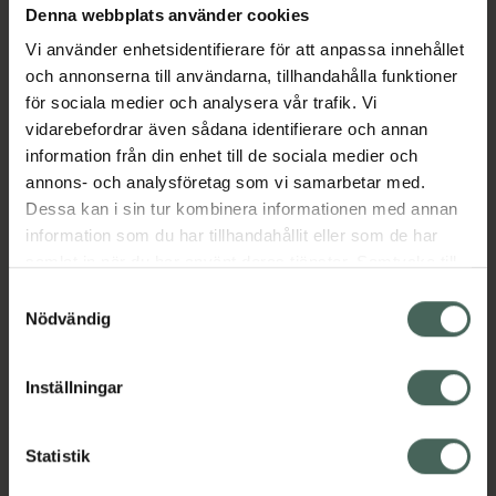
Denna webbplats använder cookies
Aktuella erbjudanden
Vi använder enhetsidentifierare för att anpassa innehållet
och annonserna till användarna, tillhandahålla funktioner
Beskrivning
Dölj
för sociala medier och analysera vår trafik. Vi
vidarebefordrar även sådana identifierare och annan
information från din enhet till de sociala medier och
Läs alltid bipacksedeln innan
annons- och analysföretag som vi samarbetar med.
användning.
Dessa kan i sin tur kombinera informationen med annan
EAN:
07046260429086
information som du har tillhandahållit eller som de har
samlat in när du har använt deras tjänster. Samtycke till
cookies är frivilligt och du kan när som helst ändra eller
Samtyckesval
återkalla ditt samtycke via webbplatsens
Nödvändig
cookieinställningar. Ett återkallat samtycke påverkar inte
lagligheten av behandling som skett innan återkallelsen.
Inställningar
Kronans Apotek finns här för dig. Du hittar oss från Skåne i
syd till Lappland i norr, och online i mobilen och på
datorn. Oavsett vem du är så är det vårt uppdrag att
Statistik
hjälpa just dig att må lite bättre. Välkommen att prata