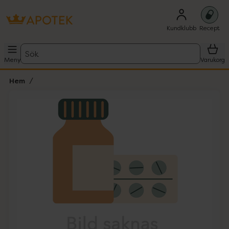
Kundklubb
Recept
Sök
Meny
Varukorg
Hem
Hoppa över Lista
Lista: . Innehåller 1 objekt.