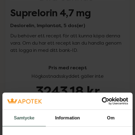
Suprelorin 4,7 mg
Deslorelin, Implantat, 5 dos(er)
Du behöver ett recept för att kunna köpa denna
vara. Om du har ett recept kan du handla genom
att logga in med ditt bank-ID.
Pris med recept
Högkostnadsskyddet gäller inte
3243,18 kr
I apotek:
3243,18 kr
Samtycke
Information
Om
Köp via ditt recept