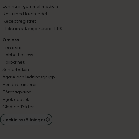
Lämna in gammal medicin
Resa med läkemedel
Receptregistret
Elektroniskt expertstöd, EES
Om oss
Pressrum
Jobba hos oss
Hållbarhet
Samarbeten
Ägare och ledningsgrupp
För leverantörer
Företagskund
Eget apotek
Glädjeeffekten
Cookieinställningar