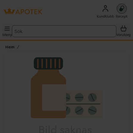
Kundklubb
Recept
Sök
Meny
Varukorg
Hem
Hoppa över Lista
Lista: . Innehåller 1 objekt.