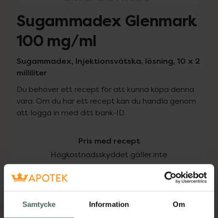
Sugammadex Glenmark
100 mg/ml
Sugammadex, Injektionsvätska, lösning, 10 x 2
milliliter
Du behöver ett recept för att kunna köpa denna
vara. Om du har ett recept kan du handla genom
att logga in med ditt bank-ID.
Pris med recept
Högkostnadsskyddet gäller inte
5535,08 kr
I apotek:
5535,08 kr
Samtycke
Information
Om