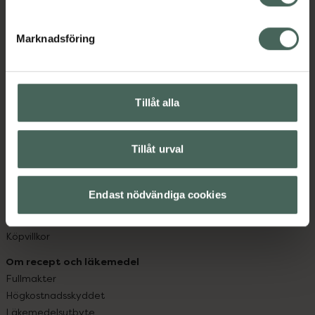
datorn. Oavsett vem du är så är det vårt uppdrag att
hjälpa just dig att må lite bättre. Välkommen att prata
Marknadsföring
med oss.
Kundservice
Kontakta oss
Tillåt alla
Vanliga frågor
Hitta apotek
Tillåt urval
Handla tryggt
Leverans, betalning och retur
Kundklubb
Endast nödvändiga cookies
Sajtens tillgänglighet
App
Köpvillkor
Om recept och läkemedel
Fullmakter
Högkostnadsskyddet
Läkemedelsutbyte