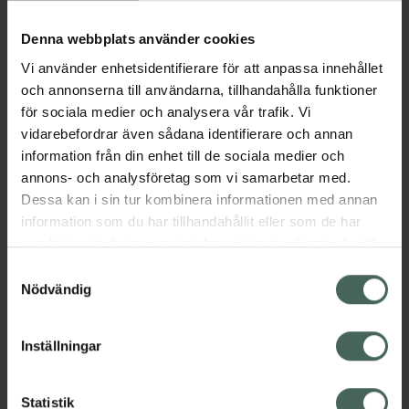
Köp via ditt recept
Denna webbplats använder cookies
Vi använder enhetsidentifierare för att anpassa innehållet
Aktuella erbjudanden
och annonserna till användarna, tillhandahålla funktioner
för sociala medier och analysera vår trafik. Vi
Beskrivning
Dölj
vidarebefordrar även sådana identifierare och annan
information från din enhet till de sociala medier och
annons- och analysföretag som vi samarbetar med.
EAN:
07350109551174
Dessa kan i sin tur kombinera informationen med annan
information som du har tillhandahållit eller som de har
samlat in när du har använt deras tjänster. Samtycke till
Bipacksedel från FASS
Visa
cookies är frivilligt och du kan när som helst ändra eller
Samtyckesval
återkalla ditt samtycke via webbplatsens
Nödvändig
cookieinställningar. Ett återkallat samtycke påverkar inte
lagligheten av behandling som skett innan återkallelsen.
Inställningar
Kronans Apotek finns här för dig. Du hittar oss från Skåne i
syd till Lappland i norr, och online i mobilen och på
Statistik