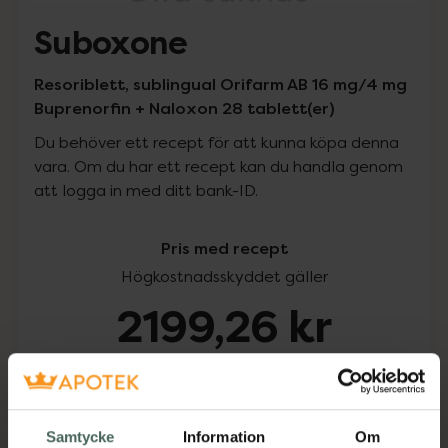
Suboxone
Resoriblett, sublingual Orifarm AB 16 mg/4 mg
Buprenorfin + Naloxon 28 tablett(er)
Du behöver ett recept för att kunna köpa denna
vara. Om du har ett recept kan du handla genom
att logga in med ditt bank-ID.
Pris med recept
Högkostnadsskyddet gäller
2199,26 kr
I apotek:
2199,26 kr
Köp via ditt recept
Samtycke
Information
Om