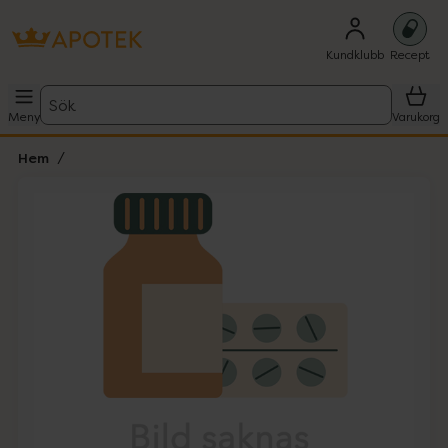
Kundklubb
Recept
Sök
Meny
Varukorg
Hem
Hoppa över Lista
Lista: . Innehåller 1 objekt.