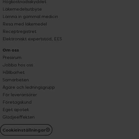
Högkostnadsskyddet
Läkemedelsutbyte
Lämna in gammal medicin
Resa med läkemedel
Receptregistret
Elektroniskt expertstöd, EES
Om oss
Pressrum
Jobba hos oss
Hållbarhet
Samarbeten
Ägare och ledningsgrupp
För leverantörer
Företagskund
Eget apotek
Glädjeeffekten
Cookieinställningar