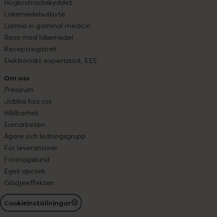
Högkostnadsskyddet
Läkemedelsutbyte
Lämna in gammal medicin
Resa med läkemedel
Receptregistret
Elektroniskt expertstöd, EES
Om oss
Pressrum
Jobba hos oss
Hållbarhet
Samarbeten
Ägare och ledningsgrupp
För leverantörer
Företagskund
Eget apotek
Glädjeeffekten
Cookieinställningar