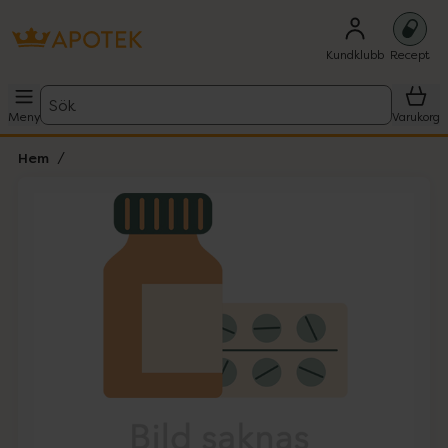
Kundklubb
Recept
Sök
Meny
Varukorg
Hem
Hoppa över Lista
Lista: . Innehåller 1 objekt.