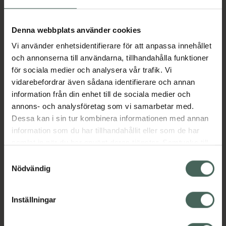
Aktuella erbjudanden
Denna webbplats använder cookies
Vi använder enhetsidentifierare för att anpassa innehållet
Beskrivning
Dölj
och annonserna till användarna, tillhandahålla funktioner
för sociala medier och analysera vår trafik. Vi
vidarebefordrar även sådana identifierare och annan
Läs alltid bipacksedeln innan
information från din enhet till de sociala medier och
användning.
annons- och analysföretag som vi samarbetar med.
Dessa kan i sin tur kombinera informationen med annan
EAN:
07046263766584
information som du har tillhandahållit eller som de har
samlat in när du har använt deras tjänster. Samtycke till
cookies är frivilligt och du kan när som helst ändra eller
Bipacksedel från FASS
Visa
Samtyckesval
återkalla ditt samtycke via webbplatsens
Nödvändig
cookieinställningar. Ett återkallat samtycke påverkar inte
lagligheten av behandling som skett innan återkallelsen.
Inställningar