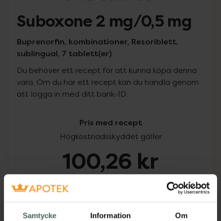
Suboxone 2 mg/0,5 mg
Buprenorfin, kombinationer, Resoriblett,
sublingual, 7 tablett(er)
Du behöver ett recept för att kunna köpa denna
vara. Om du har ett recept kan du handla genom
att logga in med ditt bank-ID.
Pris med recept
Högkostnadsskyddet gäller
100,26 kr
I apotek:
100,26 kr
Köp via ditt recept
Samtycke
Information
Om