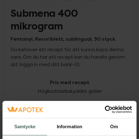
Submena 400
mikrogram
Fentanyl, Resoriblett, sublingual, 30 styck
Du behöver ett recept för att kunna köpa denna
vara. Om du har ett recept kan du handla genom
att logga in med ditt bank-ID.
Pris med recept
Högkostnadsskyddet gäller
1596,43 kr
I apotek:
1596,43 kr
Samtycke
Information
Om
Köp via ditt recept