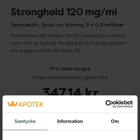
Stronghold 120 mg/ml
Selamektin, Spot-on, lösning, 3 x 0.5 milliliter
Du behöver ett recept för att kunna köpa denna
vara. Om du har ett recept kan du handla genom
att logga in med ditt bank-ID.
Pris med recept
Högkostnadsskyddet gäller inte
347,14 kr
I apotek:
347,14 kr
Köp via ditt recept
Samtycke
Information
Om