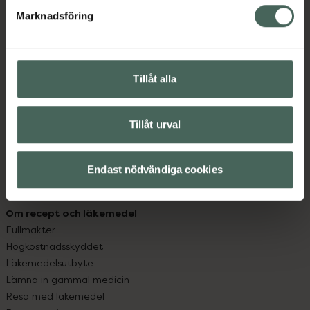
med oss.
Marknadsföring
Kundservice
Kontakta oss
Vanliga frågor
Tillåt alla
Hitta apotek
Handla tryggt
Leverans, betalning och retur
Tillåt urval
Kundklubb
Sajtens tillgänglighet
Endast nödvändiga cookies
App
Köpvillkor
Om recept och läkemedel
Fullmakter
Högkostnadsskyddet
Läkemedelsutbyte
Lämna in gammal medicin
Resa med läkemedel