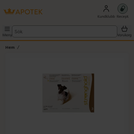
Kundklubb
Recept
Sök
Meny
Varukorg
Hem
Hoppa över Lista
Lista: . Innehåller 1 objekt.