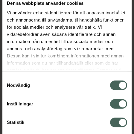
Denna webbplats använder cookies
Aktuella erbjudanden
Vi använder enhetsidentifierare för att anpassa innehållet
och annonserna till användarna, tillhandahålla funktioner
Beskrivning
Dölj
för sociala medier och analysera vår trafik. Vi
vidarebefordrar även sådana identifierare och annan
information från din enhet till de sociala medier och
Läs alltid bipacksedeln innan
annons- och analysföretag som vi samarbetar med.
användning.
Dessa kan i sin tur kombinera informationen med annan
EAN:
07046264090190
information som du har tillhandahållit eller som de har
samlat in när du har använt deras tjänster. Samtycke till
cookies är frivilligt och du kan när som helst ändra eller
Samtyckesval
återkalla ditt samtycke via webbplatsens
Nödvändig
cookieinställningar. Ett återkallat samtycke påverkar inte
lagligheten av behandling som skett innan återkallelsen.
Inställningar
Kronans Apotek finns här för dig. Du hittar oss från Skåne i
syd till Lappland i norr, och online i mobilen och på
datorn. Oavsett vem du är så är det vårt uppdrag att
Statistik
hjälpa just dig att må lite bättre. Välkommen att prata