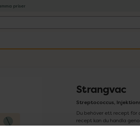
amma priser
Strangvac
Streptococcus, Injektions
Du behöver ett recept för 
recept kan du handla genom
Pr