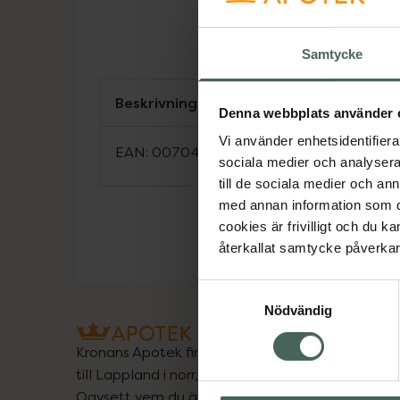
Samtycke
Beskrivning
Denna webbplats använder 
Vi använder enhetsidentifierar
EAN:
00704626571311
sociala medier och analysera 
till de sociala medier och a
med annan information som du 
cookies är frivilligt och du k
återkallat samtycke påverkar 
Samtyckesval
Nödvändig
Kronans Apotek finns här för dig. Du hittar oss fr
till Lappland i norr, och online i mobilen och på d
Oavsett vem du är så är det vårt uppdrag att hjä