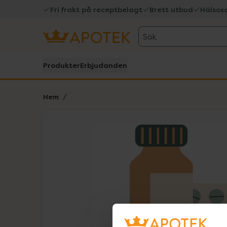
Fri frakt på receptbelagt
Brett utbud
Hälsos
Sök
Produkter
Erbjudanden
Hem
Hoppa över Lista
Lista: . Innehåller 1 objekt.