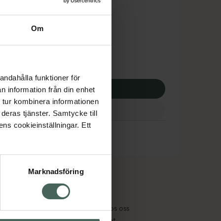
dsskyddet gäller inte
43 kr
Om
apotek:
2543 kr
andahålla funktioner för
p via ditt recept
n information från din enhet
 tur kombinera informationen
deras tjänster. Samtycke till
ens cookieinställningar. Ett
Marknadsföring
cept och läkemedel
Om oss
kter
Pressrum
tnadsskyddet
Jobba hos oss
edelsutbyte
Hållbarhet