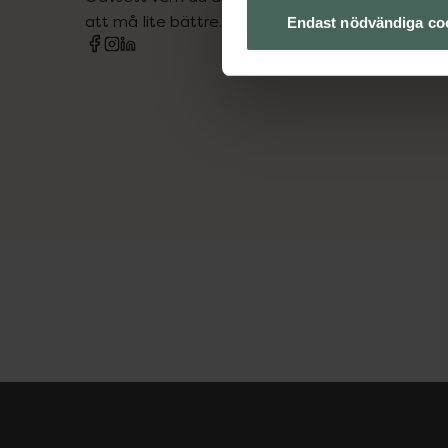
att må lite bättre. Välkommen att prata med os
Endast nödvändiga co