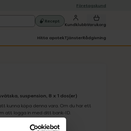
Företagskund
Recept
Kundklubb
Varukorg
Hitta apotek
Tjänster
Rådgivning
vätska, suspension, 8 x 1 dos(er)
att kunna köpa denna vara. Om du har ett
 att logga in med ditt bank-ID.
is med recept