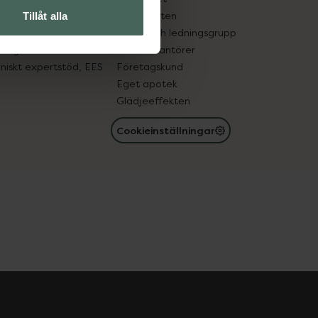
in gammal medicin
Samarbeten
Tillåt alla
med läkemedel
Ägare och ledningsgrupp
registret
För leverantörer
oniskt expertstöd, EES
Företagskund
Eget apotek
Glädjeeffekten
Cookieinställningar