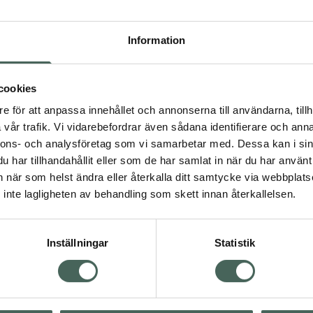
Högkostna
25
Information
Dölj
cookies
I 
e för att anpassa innehållet och annonserna till användarna, tillh
Kö
vår trafik. Vi vidarebefordrar även sådana identifierare och anna
nnons- och analysföretag som vi samarbetar med. Dessa kan i sin
har tillhandahållit eller som de har samlat in när du har använt 
an när som helst ändra eller återkalla ditt samtycke via webbplats
Aktuella erbjudanden
inte lagligheten av behandling som skett innan återkallelsen.
Inställningar
Statistik
Kundservice
Om re
ån Skåne i syd
Kontakta oss
Fullma
atorn.
Vanliga frågor
Högkos
lpa just dig
Hitta apotek
Läkem