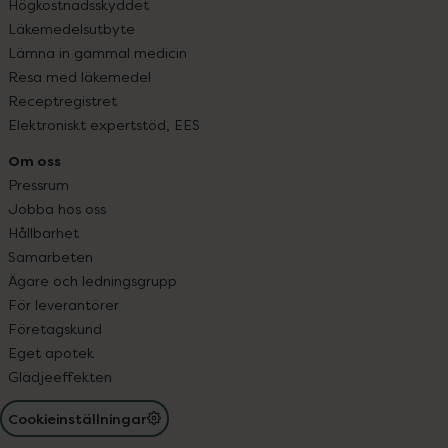
Högkostnadsskyddet
Läkemedelsutbyte
Lämna in gammal medicin
Resa med läkemedel
Receptregistret
Elektroniskt expertstöd, EES
Om oss
Pressrum
Jobba hos oss
Hållbarhet
Samarbeten
Ägare och ledningsgrupp
För leverantörer
Företagskund
Eget apotek
Glädjeeffekten
Cookieinställningar