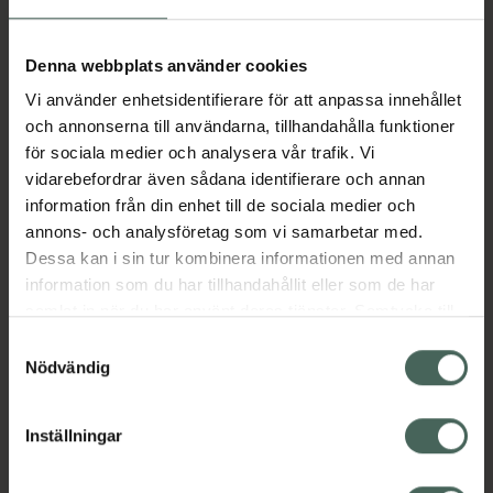
Fler produkter från Stesolid
Aktuella erbjudanden
Denna webbplats använder cookies
Vi använder enhetsidentifierare för att anpassa innehållet
Beskrivning
Dölj
och annonserna till användarna, tillhandahålla funktioner
för sociala medier och analysera vår trafik. Vi
vidarebefordrar även sådana identifierare och annan
Läs alltid bipacksedeln innan
information från din enhet till de sociala medier och
användning.
annons- och analysföretag som vi samarbetar med.
Dessa kan i sin tur kombinera informationen med annan
EAN:
05702185227894
information som du har tillhandahållit eller som de har
samlat in när du har använt deras tjänster. Samtycke till
cookies är frivilligt och du kan när som helst ändra eller
Bipacksedel från FASS
Visa
Samtyckesval
återkalla ditt samtycke via webbplatsens
Nödvändig
cookieinställningar. Ett återkallat samtycke påverkar inte
lagligheten av behandling som skett innan återkallelsen.
Inställningar