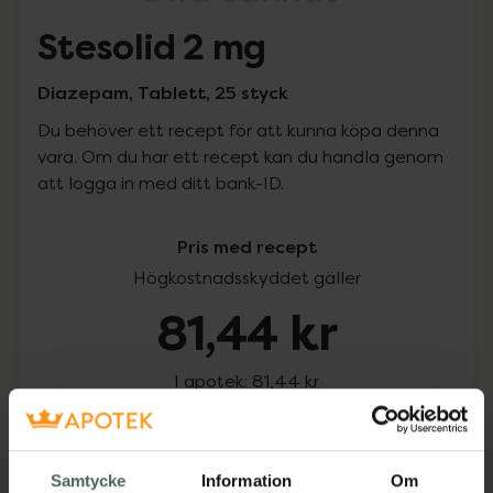
Stesolid 2 mg
Diazepam, Tablett, 25 styck
Du behöver ett recept för att kunna köpa denna
vara. Om du har ett recept kan du handla genom
att logga in med ditt bank-ID.
Pris med recept
Högkostnadsskyddet gäller
81,44 kr
I apotek:
81,44 kr
Köp via ditt recept
Samtycke
Information
Om