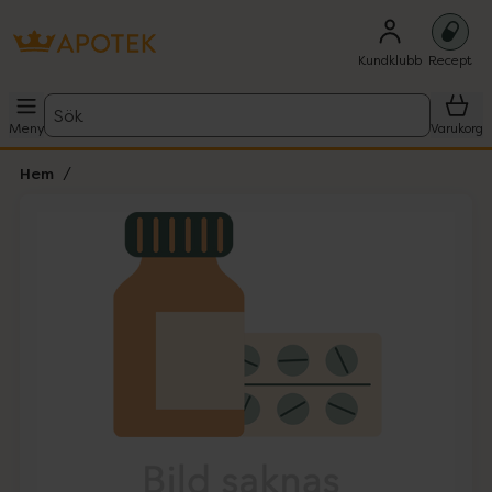
Kundklubb
Recept
Sök
Meny
Varukorg
Hem
Hoppa över Lista
Lista: . Innehåller 1 objekt.