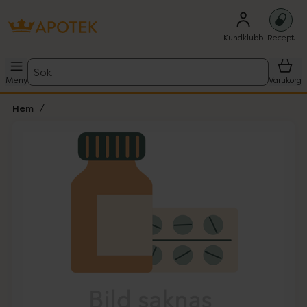
Kundklubb
Recept
Sök
Meny
Varukorg
Hem
Hoppa över Lista
Lista: . Innehåller 1 objekt.