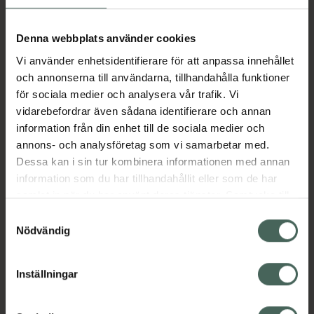
Köp via ditt recept
Denna webbplats använder cookies
Vi använder enhetsidentifierare för att anpassa innehållet
Aktuella erbjudanden
och annonserna till användarna, tillhandahålla funktioner
för sociala medier och analysera vår trafik. Vi
vidarebefordrar även sådana identifierare och annan
Beskrivning
Dölj
information från din enhet till de sociala medier och
annons- och analysföretag som vi samarbetar med.
EAN:
07046261954556
Dessa kan i sin tur kombinera informationen med annan
information som du har tillhandahållit eller som de har
samlat in när du har använt deras tjänster. Samtycke till
cookies är frivilligt och du kan när som helst ändra eller
Bipacksedel från FASS
Visa
Samtyckesval
återkalla ditt samtycke via webbplatsens
Nödvändig
cookieinställningar. Ett återkallat samtycke påverkar inte
lagligheten av behandling som skett innan återkallelsen.
Inställningar
Kronans Apotek finns här för dig. Du hittar oss från Skåne i