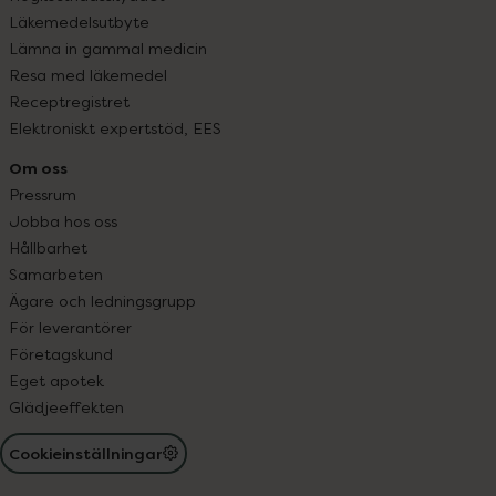
Läkemedelsutbyte
Lämna in gammal medicin
Resa med läkemedel
Receptregistret
Elektroniskt expertstöd, EES
Om oss
Pressrum
Jobba hos oss
Hållbarhet
Samarbeten
Ägare och ledningsgrupp
För leverantörer
Företagskund
Eget apotek
Glädjeeffekten
Cookieinställningar