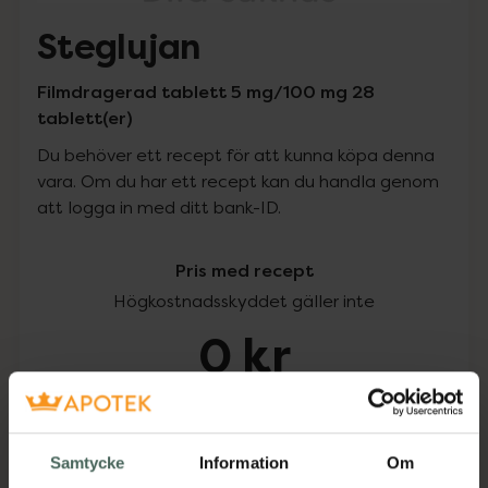
Steglujan
Filmdragerad tablett 5 mg/100 mg 28
tablett(er)
Du behöver ett recept för att kunna köpa denna
vara. Om du har ett recept kan du handla genom
att logga in med ditt bank-ID.
Pris med recept
Högkostnadsskyddet gäller inte
0 kr
Köp via ditt recept
Samtycke
Information
Om