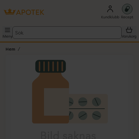
Kundklubb
Recept
Sök
Meny
Varukorg
Hem
Hoppa över Lista
Lista: . Innehåller 1 objekt.