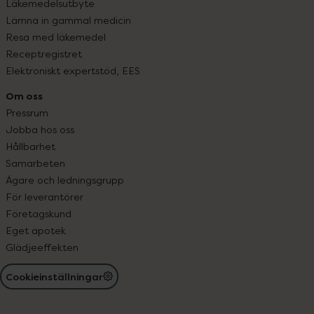
Läkemedelsutbyte
Lämna in gammal medicin
Resa med läkemedel
Receptregistret
Elektroniskt expertstöd, EES
Om oss
Pressrum
Jobba hos oss
Hållbarhet
Samarbeten
Ägare och ledningsgrupp
För leverantörer
Företagskund
Eget apotek
Glädjeeffekten
Cookieinställningar