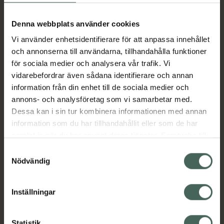
Aktuella erbjudanden
Denna webbplats använder cookies
Vi använder enhetsidentifierare för att anpassa innehållet
Beskrivning
Dölj
och annonserna till användarna, tillhandahålla funktioner
för sociala medier och analysera vår trafik. Vi
vidarebefordrar även sådana identifierare och annan
Läs alltid bipacksedeln innan
information från din enhet till de sociala medier och
användning.
annons- och analysföretag som vi samarbetar med.
EAN:
00191778017830
Dessa kan i sin tur kombinera informationen med annan
information som du har tillhandahållit eller som de har
samlat in när du har använt deras tjänster. Samtycke till
Bipacksedel från FASS
Visa
cookies är frivilligt och du kan när som helst ändra eller
Samtyckesval
återkalla ditt samtycke via webbplatsens
Nödvändig
cookieinställningar. Ett återkallat samtycke påverkar inte
lagligheten av behandling som skett innan återkallelsen.
Inställningar
Kronans Apotek finns här för dig. Du hittar oss från Skåne i
Statistik