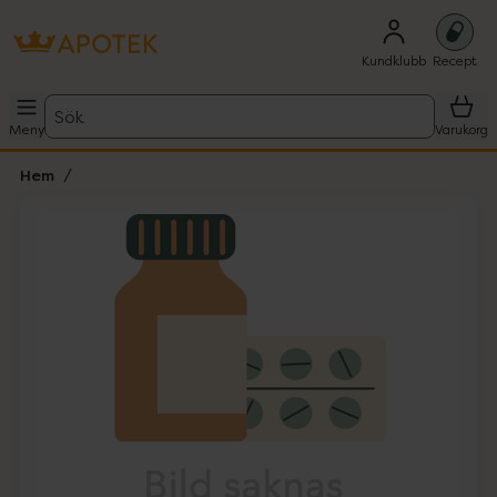
Kundklubb
Recept
Sök
Meny
Varukorg
Hem
Hoppa över Lista
Lista: . Innehåller 1 objekt.