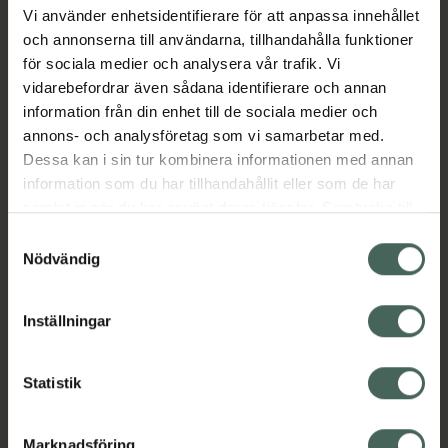
Vi använder enhetsidentifierare för att anpassa innehållet
och annonserna till användarna, tillhandahålla funktioner
Beskrivning
Dölj
för sociala medier och analysera vår trafik. Vi
vidarebefordrar även sådana identifierare och annan
information från din enhet till de sociala medier och
Läs alltid bipacksedeln innan
annons- och analysföretag som vi samarbetar med.
användning.
Dessa kan i sin tur kombinera informationen med annan
information som du har tillhandahållit eller som de har
samlat in när du har använt deras tjänster. Samtycke till
cookies är frivilligt och du kan när som helst ändra eller
Samtyckesval
återkalla ditt samtycke via webbplatsens
Nödvändig
cookieinställningar. Ett återkallat samtycke påverkar inte
Kronans Apotek finns här för dig. Du hittar oss från Skåne i
lagligheten av behandling som skett innan återkallelsen.
Inställningar
syd till Lappland i norr, och online i mobilen och på
datorn. Oavsett vem du är så är det vårt uppdrag att
hjälpa just dig att må lite bättre. Välkommen att prata
Statistik
med oss.
Marknadsföring