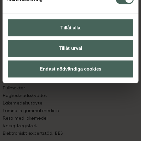
Kundservice
Kontakta oss
Vanliga frågor
Hitta apotek
Tillåt alla
Handla tryggt
Leverans, betalning och retur
Kundklubb
Tillåt urval
Sajtens tillgänglighet
App
Köpvillkor
Endast nödvändiga cookies
Om recept och läkemedel
Fullmakter
Högkostnadsskyddet
Läkemedelsutbyte
Lämna in gammal medicin
Resa med läkemedel
Receptregistret
Elektroniskt expertstöd, EES