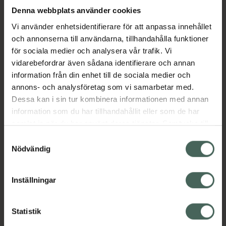
Denna webbplats använder cookies
Köp via ditt recept
Vi använder enhetsidentifierare för att anpassa innehållet
och annonserna till användarna, tillhandahålla funktioner
för sociala medier och analysera vår trafik. Vi
Aktuella erbjudanden
vidarebefordrar även sådana identifierare och annan
information från din enhet till de sociala medier och
Beskrivning
Dölj
annons- och analysföretag som vi samarbetar med.
Dessa kan i sin tur kombinera informationen med annan
information som du har tillhandahållit eller som de har
EAN:
07350124337012
samlat in när du har använt deras tjänster. Samtycke till
cookies är frivilligt och du kan när som helst ändra eller
Samtyckesval
återkalla ditt samtycke via webbplatsens
Nödvändig
cookieinställningar. Ett återkallat samtycke påverkar inte
lagligheten av behandling som skett innan återkallelsen.
Inställningar
Kronans Apotek finns här för dig. Du hittar oss från Skåne i
syd till Lappland i norr, och online i mobilen och på
Statistik
datorn. Oavsett vem du är så är det vårt uppdrag att
hjälpa just dig att må lite bättre. Välkommen att prata