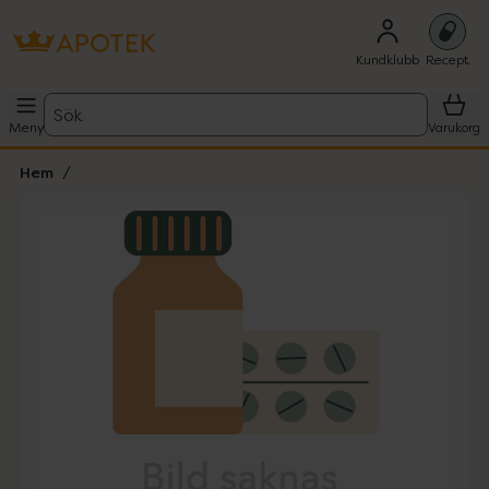
Kundklubb
Recept
Sök
Meny
Varukorg
Hem
Hoppa över Lista
Lista: . Innehåller 1 objekt.