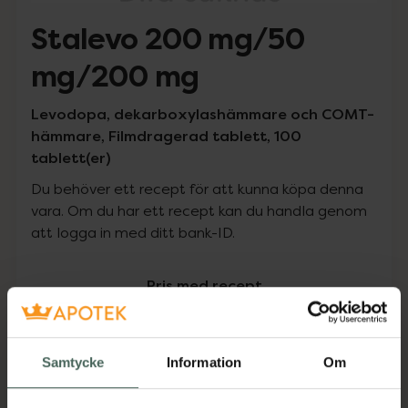
Stalevo 200 mg/50
mg/200 mg
Levodopa, dekarboxylashämmare och COMT-
hämmare, Filmdragerad tablett, 100
tablett(er)
Du behöver ett recept för att kunna köpa denna
vara. Om du har ett recept kan du handla genom
att logga in med ditt bank-ID.
Pris med recept
Högkostnadsskyddet gäller
442,60 kr
Samtycke
Information
Om
I apotek:
442,60 kr