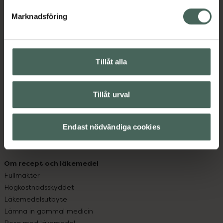
med oss.
Marknadsföring
Kundservice
Kontakta oss
Vanliga frågor
Tillåt alla
Hitta apotek
Handla tryggt
Tillåt urval
Leverans, betalning och retur
Kundklubb
Sajtens tillgänglighet
Endast nödvändiga cookies
App
Köpvillkor
Om recept och läkemedel
Fullmakter
Högkostnadsskyddet
Läkemedelsutbyte
Lämna in gammal medicin
Resa med läkemedel