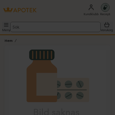
Kundklubb
Recept
Sök
Meny
Varukorg
Hem
Hoppa över Lista
Lista: . Innehåller 1 objekt.