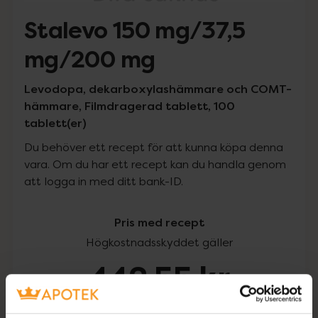
Stalevo 150 mg/37,5
mg/200 mg
Levodopa, dekarboxylashämmare och COMT-
hämmare, Filmdragerad tablett, 100
tablett(er)
Du behöver ett recept för att kunna köpa denna
vara. Om du har ett recept kan du handla genom
att logga in med ditt bank-ID.
Pris med recept
Högkostnadsskyddet gäller
442,55 kr
I apotek:
442,55 kr