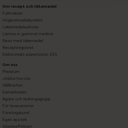
Om recept och läkemedel
Fullmakter
Högkostnadsskyddet
Läkemedelsutbyte
Lämna in gammal medicin
Resa med läkemedel
Receptregistret
Elektroniskt expertstöd, EES
Om oss
Pressrum
Jobba hos oss
Hållbarhet
Samarbeten
Ägare och ledningsgrupp
För leverantörer
Företagskund
Eget apotek
Glädjeeffekten