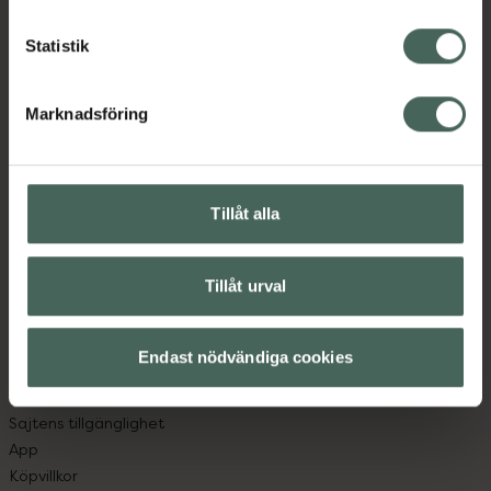
Statistik
Kronans Apotek finns här för dig. Du hittar oss från Skåne i
syd till Lappland i norr, och online i mobilen och på
Marknadsföring
datorn. Oavsett vem du är så är det vårt uppdrag att
hjälpa just dig att må lite bättre. Välkommen att prata
med oss.
Tillåt alla
Kundservice
Kontakta oss
Tillåt urval
Vanliga frågor
Hitta apotek
Handla tryggt
Endast nödvändiga cookies
Leverans, betalning och retur
Kundklubb
Sajtens tillgänglighet
App
Köpvillkor