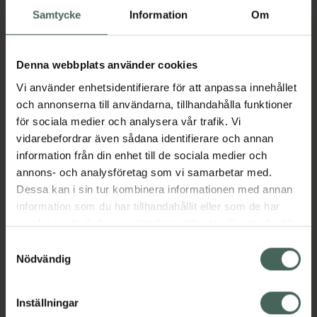
Samtycke
Information
Om
Köp via ditt recept
Denna webbplats använder cookies
Aktuella erbjudanden
Vi använder enhetsidentifierare för att anpassa innehållet
och annonserna till användarna, tillhandahålla funktioner
Beskrivning
Dölj
för sociala medier och analysera vår trafik. Vi
vidarebefordrar även sådana identifierare och annan
information från din enhet till de sociala medier och
Läs alltid bipacksedeln innan
annons- och analysföretag som vi samarbetar med.
användning.
Dessa kan i sin tur kombinera informationen med annan
information som du har tillhandahållit eller som de har
EAN:
07046260417052
samlat in när du har använt deras tjänster. Samtycke till
cookies är frivilligt och du kan när som helst ändra eller
Samtyckesval
återkalla ditt samtycke via webbplatsens
Nödvändig
Bipacksedel från FASS
Visa
cookieinställningar. Ett återkallat samtycke påverkar inte
lagligheten av behandling som skett innan återkallelsen.
Inställningar