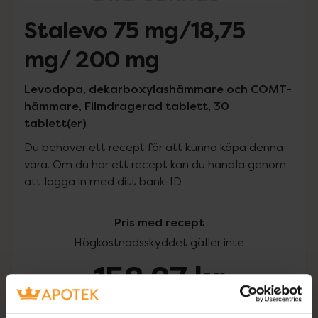
Stalevo 75 mg/18,75
mg/ 200 mg
Levodopa, dekarboxylashämmare och COMT-
hämmare, Filmdragerad tablett, 30
tablett(er)
Du behöver ett recept för att kunna köpa denna
vara. Om du har ett recept kan du handla genom
att logga in med ditt bank-ID.
Pris med recept
Högkostnadsskyddet gäller inte
158,27 kr
I apotek:
158,27 kr