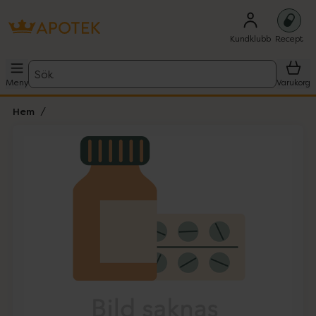
Kundklubb
Recept
Sök
Meny
Varukorg
Hem
Hoppa över Lista
Lista: . Innehåller 1 objekt.