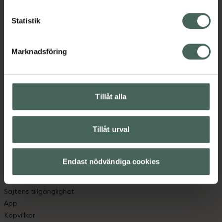
Statistik
Kronans Apotek finns här för dig. Du hittar oss från Skåne i
syd till Lappland i norr, och online i mobilen och på
Marknadsföring
datorn. Oavsett vem du är så är det vårt uppdrag att
hjälpa just dig att må lite bättre. Välkommen att prata
med oss.
Tillåt alla
Kundservice
Kontakta oss
Tillåt urval
Vanliga frågor
Hitta apotek
Handla tryggt
Endast nödvändiga cookies
Leverans, betalning och retur
Kundklubb
Sajtens tillgänglighet
App
Köpvillkor