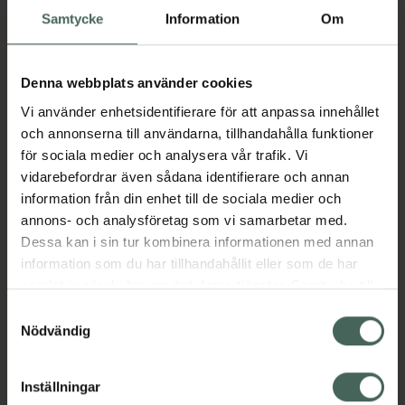
Samtycke
Information
Om
Köp via ditt recept
Denna webbplats använder cookies
Aktuella erbjudanden
Vi använder enhetsidentifierare för att anpassa innehållet
och annonserna till användarna, tillhandahålla funktioner
Beskrivning
Dölj
för sociala medier och analysera vår trafik. Vi
vidarebefordrar även sådana identifierare och annan
information från din enhet till de sociala medier och
Läs alltid bipacksedeln innan
annons- och analysföretag som vi samarbetar med.
användning.
Dessa kan i sin tur kombinera informationen med annan
information som du har tillhandahållit eller som de har
EAN:
06432100038807
samlat in när du har använt deras tjänster. Samtycke till
cookies är frivilligt och du kan när som helst ändra eller
Samtyckesval
återkalla ditt samtycke via webbplatsens
Nödvändig
Bipacksedel från FASS
Visa
cookieinställningar. Ett återkallat samtycke påverkar inte
lagligheten av behandling som skett innan återkallelsen.
Inställningar