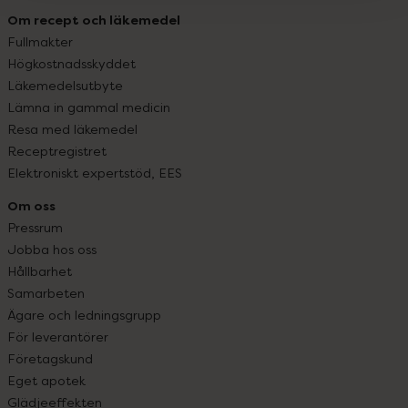
Om recept och läkemedel
Fullmakter
Högkostnadsskyddet
Läkemedelsutbyte
Lämna in gammal medicin
Resa med läkemedel
Receptregistret
Elektroniskt expertstöd, EES
Om oss
Pressrum
Jobba hos oss
Hållbarhet
Samarbeten
Ägare och ledningsgrupp
För leverantörer
Företagskund
Eget apotek
Glädjeeffekten