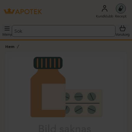
Kundklubb
Recept
Sök
Meny
Varukorg
Hem
Hoppa över Lista
Lista: . Innehåller 1 objekt.