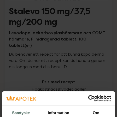
Stalevo 150 mg/37,5
mg/200 mg
Levodopa, dekarboxylashämmare och COMT-
hämmare, Filmdragerad tablett, 100
tablett(er)
Du behöver ett recept för att kunna köpa denna
vara. Om du har ett recept kan du handla genom
att logga in med ditt bank-ID.
Pris med recept
Högkostnadsskyddet gäller
365,65 kr
Samtycke
Information
Om
I apotek:
365,65 kr