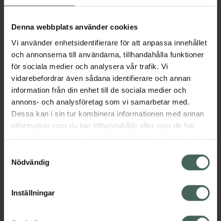
Köp via ditt recept
Denna webbplats använder cookies
Vi använder enhetsidentifierare för att anpassa innehållet
Aktuella erbjudanden
och annonserna till användarna, tillhandahålla funktioner
för sociala medier och analysera vår trafik. Vi
vidarebefordrar även sådana identifierare och annan
Beskrivning
Dölj
information från din enhet till de sociala medier och
annons- och analysföretag som vi samarbetar med.
EAN:
07046261063869
Dessa kan i sin tur kombinera informationen med annan
information som du har tillhandahållit eller som de har
samlat in när du har använt deras tjänster. Samtycke till
cookies är frivilligt och du kan när som helst ändra eller
Bipacksedel från FASS
Visa
Samtyckesval
återkalla ditt samtycke via webbplatsens
Nödvändig
cookieinställningar. Ett återkallat samtycke påverkar inte
lagligheten av behandling som skett innan återkallelsen.
Inställningar
Kronans Apotek finns här för dig. Du hittar oss från Skåne i