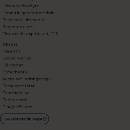
Läkemedelsutbyte
Lämna in gammal medicin
Resa med läkemedel
Receptregistret
Elektroniskt expertstöd, EES
Om oss
Pressrum
Jobba hos oss
Hållbarhet
Samarbeten
Ägare och ledningsgrupp
För leverantörer
Företagskund
Eget apotek
Glädjeeffekten
Cookieinställningar