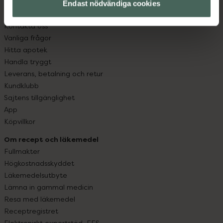
Endast nödvändiga cookies
Kundservice
Kontakta oss
Vanliga frågor
Hitta apotek
Handla tryggt
Leverans, betalning och retur
Kundklubb
Sajtens tillgänglighet
App
Köpvillkor
Om recept och läkemedel
Fullmakter
Högkostnadsskyddet
Läkemedelsutbyte
Lämna in gammal medicin
Resa med läkemedel
Receptregistret
Elektroniskt expertstöd, EES