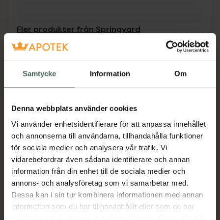
Fler produkter från Springyard
Aktuella erbjudanden
Beskrivning
Dölj
Samtycke
Information
Om
Reflexväst Barn, Passar utmärkt för
Denna webbplats använder cookies
promenader eller på cykelturen. Med etikett
för namnmärkning.
Vi använder enhetsidentifierare för att anpassa innehållet
och annonserna till användarna, tillhandahålla funktioner
för sociala medier och analysera vår trafik. Vi
Är inte avsedd för lek
vidarebefordrar även sådana identifierare och annan
information från din enhet till de sociala medier och
Jämförpris
129 kr
/
st
annons- och analysföretag som vi samarbetar med.
EAN:
07393274555233
Dessa kan i sin tur kombinera informationen med annan
Kategorier:
information som du har tillhandahållit eller som de har
samlat in när du har använt deras tjänster. Samtycke till