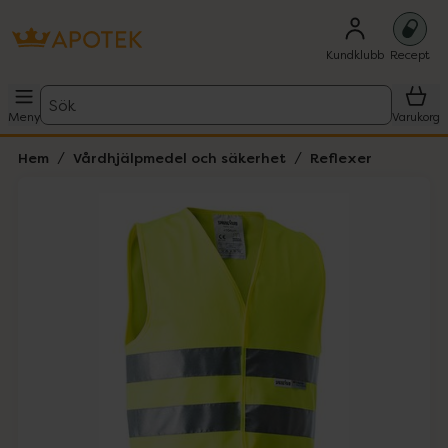
Kundklubb
Recept
Sök
Meny
Varukorg
Hem
Vårdhjälpmedel och säkerhet
Reflexer
Hoppa över Lista
Lista: . Innehåller 1 objekt.