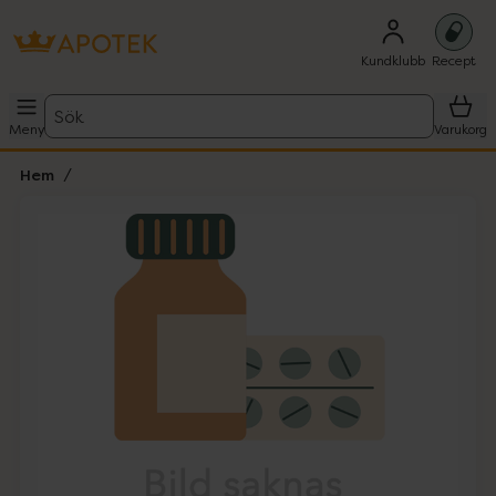
Kundklubb
Recept
Sök
Meny
Varukorg
Hem
Hoppa över Lista
Lista: . Innehåller 1 objekt.