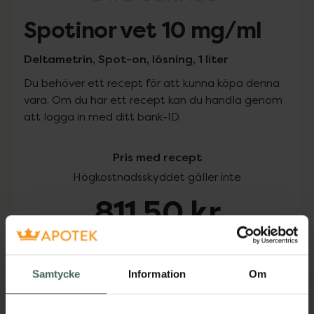
Spotinor vet 10 mg/ml
Deltametrin, Spot-on, lösning, 1 liter
Du behöver ett recept för att kunna köpa denna
vara. Om du har ett recept kan du handla genom
att logga in med ditt bank-ID.
Pris med recept
Högkostnadsskyddet gäller inte
811,50 kr
I apotek:
811,50 kr
Samtycke
Information
Om
Köp via ditt recept