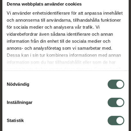
Denna webbplats använder cookies
Aktuella erbjudanden
Vi använder enhetsidentifierare för att anpassa innehållet
och annonserna till användarna, tillhandahålla funktioner
Beskrivning
Dölj
för sociala medier och analysera vår trafik. Vi
vidarebefordrar även sådana identifierare och annan
information från din enhet till de sociala medier och
Läs alltid bipacksedeln innan
annons- och analysföretag som vi samarbetar med.
användning.
Dessa kan i sin tur kombinera informationen med annan
EAN:
07046265249108
information som du har tillhandahållit eller som de har
samlat in när du har använt deras tjänster. Samtycke till
cookies är frivilligt och du kan när som helst ändra eller
Samtyckesval
återkalla ditt samtycke via webbplatsens
Nödvändig
cookieinställningar. Ett återkallat samtycke påverkar inte
lagligheten av behandling som skett innan återkallelsen.
Inställningar
Kronans Apotek finns här för dig. Du hittar oss från Skåne i
syd till Lappland i norr, och online i mobilen och på
datorn. Oavsett vem du är så är det vårt uppdrag att
Statistik
hjälpa just dig att må lite bättre. Välkommen att prata