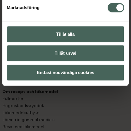
med oss.
Marknadsföring
Kundservice
Kontakta oss
Vanliga frågor
Tillåt alla
Hitta apotek
Handla tryggt
Leverans, betalning och retur
Tillåt urval
Kundklubb
Sajtens tillgänglighet
Endast nödvändiga cookies
App
Köpvillkor
Om recept och läkemedel
Fullmakter
Högkostnadsskyddet
Läkemedelsutbyte
Lämna in gammal medicin
Resa med läkemedel