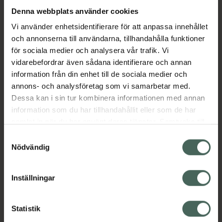
Denna webbplats använder cookies
Aktuella erbjudanden
Vi använder enhetsidentifierare för att anpassa innehållet
och annonserna till användarna, tillhandahålla funktioner
för sociala medier och analysera vår trafik. Vi
Beskrivning
Dölj
vidarebefordrar även sådana identifierare och annan
information från din enhet till de sociala medier och
EAN:
04048846022752
annons- och analysföretag som vi samarbetar med.
Dessa kan i sin tur kombinera informationen med annan
information som du har tillhandahållit eller som de har
Bipacksedel från FASS
Visa
samlat in när du har använt deras tjänster. Samtycke till
cookies är frivilligt och du kan när som helst ändra eller
Samtyckesval
återkalla ditt samtycke via webbplatsens
Nödvändig
cookieinställningar. Ett återkallat samtycke påverkar inte
lagligheten av behandling som skett innan återkallelsen.
Inställningar
Kronans Apotek finns här för dig. Du hittar oss från Skåne i
syd till Lappland i norr, och online i mobilen och på
Statistik
datorn. Oavsett vem du är så är det vårt uppdrag att