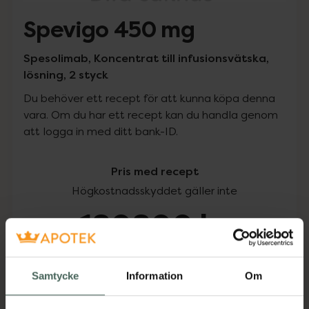
Spevigo 450 mg
Spesolimab, Koncentrat till infusionsvätska,
lösning, 2 styck
Du behöver ett recept för att kunna köpa denna
vara. Om du har ett recept kan du handla genom
att logga in med ditt bank-ID.
Pris med recept
Högkostnadsskyddet gäller inte
180800 kr
I apotek:
180800 kr
Samtycke
Information
Om
Köp via ditt recept