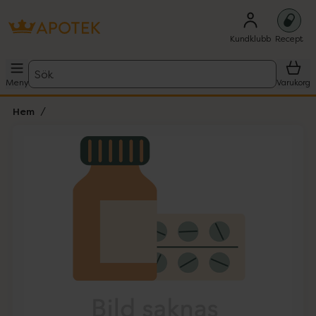
Kundklubb
Recept
Sök
Meny
Varukorg
Hem
Hoppa över Lista
Lista: . Innehåller 1 objekt.