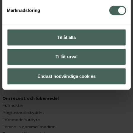
hjälpa just dig att må lite bättre. Välkommen att prata
med oss.
Marknadsföring
Kundservice
Kontakta oss
Tillåt alla
Vanliga frågor
Hitta apotek
Handla tryggt
Tillåt urval
Leverans, betalning och retur
Kundklubb
Sajtens tillgänglighet
Endast nödvändiga cookies
App
Köpvillkor
Om recept och läkemedel
Fullmakter
Högkostnadsskyddet
Läkemedelsutbyte
Lämna in gammal medicin