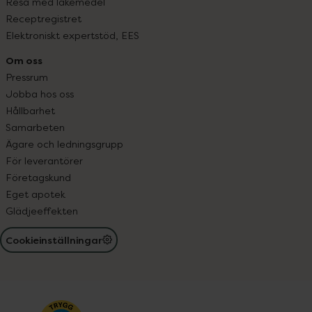
Resa med läkemedel
Receptregistret
Elektroniskt expertstöd, EES
Om oss
Pressrum
Jobba hos oss
Hållbarhet
Samarbeten
Ägare och ledningsgrupp
För leverantörer
Företagskund
Eget apotek
Glädjeeffekten
Cookieinställningar