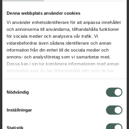
Köp via ditt recept
Denna webbplats använder cookies
Vi använder enhetsidentifierare för att anpassa innehållet
Aktuella erbjudanden
och annonserna till användarna, tillhandahålla funktioner
för sociala medier och analysera vår trafik. Vi
Beskrivning
Dölj
vidarebefordrar även sådana identifierare och annan
information från din enhet till de sociala medier och
annons- och analysföretag som vi samarbetar med.
Läs alltid bipacksedeln innan
Dessa kan i sin tur kombinera informationen med annan
användning.
information som du har tillhandahållit eller som de har
samlat in när du har använt deras tjänster. Samtycke till
EAN:
09004114463745
cookies är frivilligt och du kan när som helst ändra eller
Samtyckesval
återkalla ditt samtycke via webbplatsens
Nödvändig
cookieinställningar. Ett återkallat samtycke påverkar inte
lagligheten av behandling som skett innan återkallelsen.
Inställningar
Kronans Apotek finns här för dig. Du hittar oss från Skåne i
Statistik
syd till Lappland i norr, och online i mobilen och på