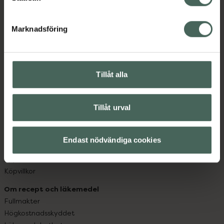
datorn. Oavsett vem du är så är det vårt uppdrag att
hjälpa just dig att må lite bättre. Välkommen att prata
Marknadsföring
med oss.
Kundservice
Tillåt alla
Kontakta oss
Vanliga frågor
Hitta apotek
Tillåt urval
Handla tryggt
Leverans, betalning och retur
Kundklubb
Endast nödvändiga cookies
Sajtens tillgänglighet
App
Köpvillkor
Om recept och läkemedel
Fullmakter
Högkostnadsskyddet