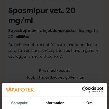
Spasmipur vet. 20
mg/ml
Butylskopolamin, Injektionsvätska, lösning, 1 x
50 milliliter
Du behöver ett recept för att kunna köpa denna
vara. Om du har ett recept kan du handla genom
att logga in med ditt bank-ID.
Pris med recept
Högkostnadsskyddet gäller inte
389,58 kr
I apotek:
389,58 kr
Samtycke
Information
Om