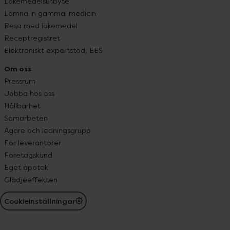
Läkemedelsutbyte
Lämna in gammal medicin
Resa med läkemedel
Receptregistret
Elektroniskt expertstöd, EES
Om oss
Pressrum
Jobba hos oss
Hållbarhet
Samarbeten
Ägare och ledningsgrupp
För leverantörer
Företagskund
Eget apotek
Glädjeeffekten
Cookieinställningar