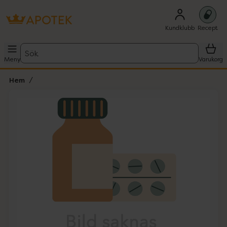
Kundklubb
Recept
Sök
Meny
Varukorg
Hem
Hoppa över Lista
Lista: . Innehåller 1 objekt.