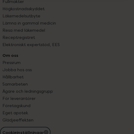
Fullmakter
Högkostnadsskyddet
Läkemedelsutbyte
Lämna in gammal medicin
Resa med läkemedel
Receptregistret
Elektroniskt expertstöd, EES
Om oss
Pressrum
Jobba hos oss
Hållbarhet
Samarbeten
Ägare och ledningsgrupp
För leverantörer
Företagskund
Eget apotek
Glädjeeffekten
Cookieinställningar