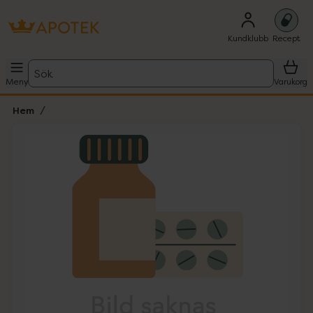
Kundklubb
Recept
Sök
Meny
Varukorg
Hem
Hoppa över Lista
Lista: . Innehåller 1 objekt.