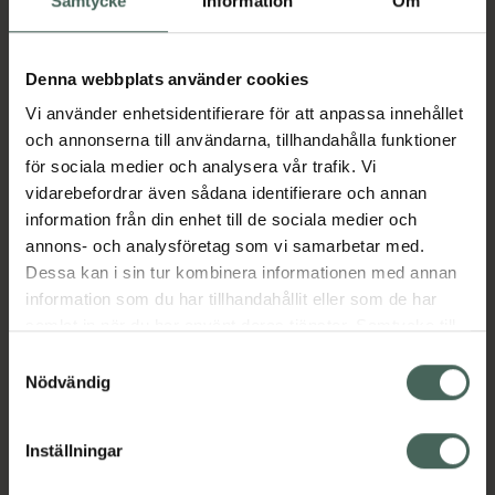
Samtycke
Information
Om
Aktuella erbjudanden
Denna webbplats använder cookies
Vi använder enhetsidentifierare för att anpassa innehållet
och annonserna till användarna, tillhandahålla funktioner
Beskrivning
Dölj
för sociala medier och analysera vår trafik. Vi
vidarebefordrar även sådana identifierare och annan
information från din enhet till de sociala medier och
Läs alltid bipacksedeln innan
annons- och analysföretag som vi samarbetar med.
användning.
Dessa kan i sin tur kombinera informationen med annan
EAN:
07046260054554
information som du har tillhandahållit eller som de har
samlat in när du har använt deras tjänster. Samtycke till
cookies är frivilligt och du kan när som helst ändra eller
Samtyckesval
Bipacksedel från FASS
Visa
återkalla ditt samtycke via webbplatsens
Nödvändig
cookieinställningar. Ett återkallat samtycke påverkar inte
lagligheten av behandling som skett innan återkallelsen.
Inställningar