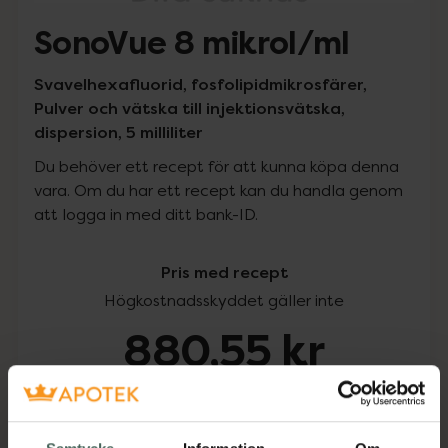
SonoVue 8 mikrol/ml
Svavelhexafluorid, fosfolipidmikrosfärer,
Pulver och vätska till injektionsvätska,
dispersion, 5 milliliter
Du behöver ett recept för att kunna köpa denna
vara. Om du har ett recept kan du handla genom
att logga in med ditt bank-ID.
Pris med recept
Högkostnadsskyddet gäller inte
880,55 kr
I apotek:
880,55 kr
Köp via ditt recept