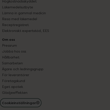
Högkostnadsskyddet
Läkemedelsutbyte
Lämna in gammal medicin
Resa med läkemedel
Receptregistret
Elektroniskt expertstöd, EES
Om oss
Pressrum
Jobba hos oss
Hållbarhet
Samarbeten
Ägare och ledningsgrupp
För leverantörer
Företagskund
Eget apotek
Glädjeeffekten
Cookieinställningar