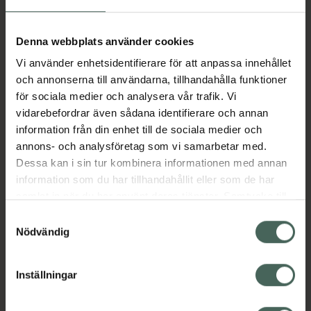
Aktuella erbjudanden
Denna webbplats använder cookies
Vi använder enhetsidentifierare för att anpassa innehållet
Beskrivning
Dölj
och annonserna till användarna, tillhandahålla funktioner
för sociala medier och analysera vår trafik. Vi
vidarebefordrar även sådana identifierare och annan
Läs alltid bipacksedeln innan
information från din enhet till de sociala medier och
användning.
annons- och analysföretag som vi samarbetar med.
Dessa kan i sin tur kombinera informationen med annan
EAN:
07046260245150
information som du har tillhandahållit eller som de har
samlat in när du har använt deras tjänster. Samtycke till
cookies är frivilligt och du kan när som helst ändra eller
Bipacksedel från FASS
Visa
Samtyckesval
återkalla ditt samtycke via webbplatsens
Nödvändig
cookieinställningar. Ett återkallat samtycke påverkar inte
lagligheten av behandling som skett innan återkallelsen.
Inställningar