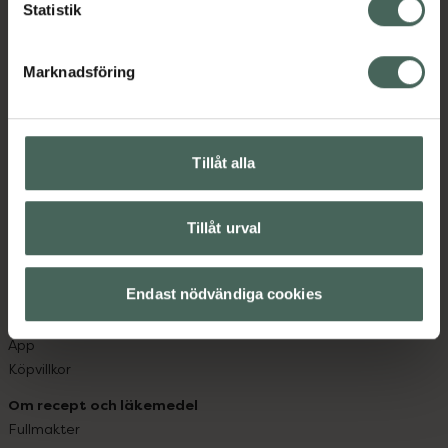
Kronans Apotek finns här för dig. Du hittar oss från Skåne i
Statistik
syd till Lappland i norr, och online i mobilen och på
datorn. Oavsett vem du är så är det vårt uppdrag att
Marknadsföring
hjälpa just dig att må lite bättre. Välkommen att prata
med oss.
Kundservice
Tillåt alla
Kontakta oss
Vanliga frågor
Hitta apotek
Tillåt urval
Handla tryggt
Leverans, betalning och retur
Endast nödvändiga cookies
Kundklubb
Sajtens tillgänglighet
App
Köpvillkor
Om recept och läkemedel
Fullmakter